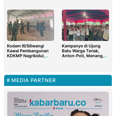
Jemput Warga
Pelajar Jadi Eksportir
Kodam III/Siliwangi
Kampanye di Ujung
Kawal Pembangunan
Batu Warga Teriak,
KDKMP Nagrikidul,
Anton-Poti, Menang,
Ekonomi Kerakyatan
Menang, menang…
Jadi Fokus
MEDIA PARTNER