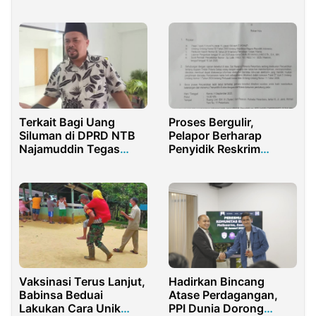
Dana Hasil Rekayasa
Half Marathon 2025
Ujian Perangkat Desa
Terkait Bagi Uang
Proses Bergulir,
Siluman di DPRD NTB
Pelapor Berharap
Najamuddin Tegas
Penyidik Reskrim
Tolak Islah
Polresta Pekanbaru
Segera Panggil Pelapor
Dalam Kasus Tindak
Pidana ITE SMK N 1
Kunto Darussalam
Vaksinasi Terus Lanjut,
Hadirkan Bincang
Babinsa Beduai
Atase Perdagangan,
Lakukan Cara Unik
PPI Dunia Dorong