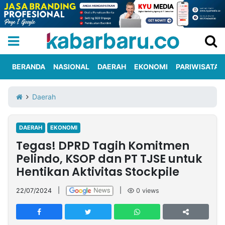
BERANDA
NASIONAL
DAERAH
EKONOMI
PARIWISATA
Informasi
KabarbaruTV
Kirim
Tentang
Daerah
Iklan
Berita
Kami
DAERAH
EKONOMI
Berita
Tegas! DPRD Tagih Komitmen
Nasional
International
Olahraga
Entertainment
Daerah
Pariwisata
Kuliner
Kolom
Pelindo, KSOP dan PT TJSE untuk
Hentikan Aktivitas Stockpile
Network
22/07/2024
|
|
0
views
PT
TREETAN