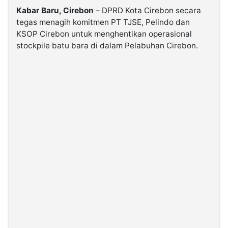
Kabar Baru, Cirebon
– DPRD Kota Cirebon secara
tegas menagih komitmen PT TJSE, Pelindo dan
©
Kabarbaru.co
KSOP Cirebon untuk menghentikan operasional
-
2026
stockpile batu bara di dalam Pelabuhan Cirebon.
PT.
Kabarbaru
Media
Holding