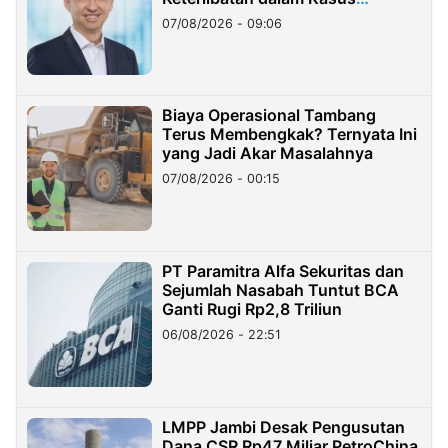
Hilangnya Dana Nasabah Rp2,58
07/08/2026 - 09:06
Miliar
Biaya Operasional Tambang
Terus Membengkak? Ternyata Ini
yang Jadi Akar Masalahnya
07/08/2026 - 00:15
PT Paramitra Alfa Sekuritas dan
Sejumlah Nasabah Tuntut BCA
Ganti Rugi Rp2,8 Triliun
06/08/2026 - 22:51
LMPP Jambi Desak Pengusutan
Dana CSR Rp47 Miliar PetroChina