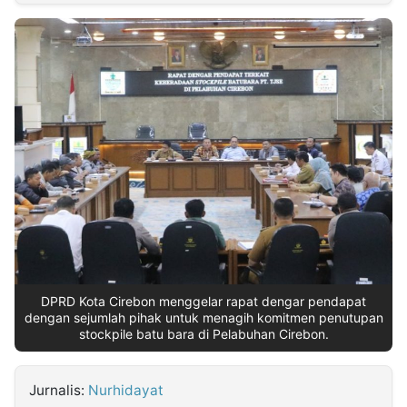
MULTIMEDIA
INDONESIA
Partner
Insight
Suara
Lens
Daily
Jalan
Idealita
Kita
Dinamikapost.com
Radar
Seedbacklink
NTB
Time
IDN
Jogja
Rakyat
News
Notice
Baru
Follow
Kabarbaru
DPRD Kota Cirebon menggelar rapat dengar pendapat
dengan sejumlah pihak untuk menagih komitmen penutupan
stockpile batu bara di Pelabuhan Cirebon.
Jurnalis:
Nurhidayat