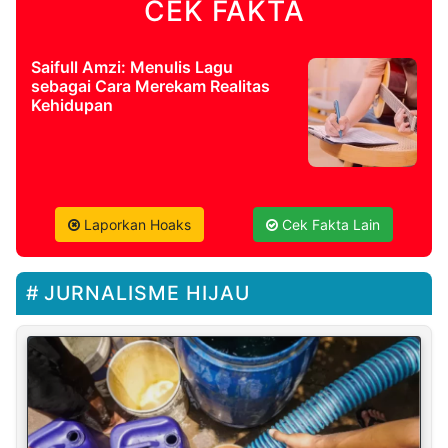
CEK FAKTA
Saifull Amzi: Menulis Lagu
sebagai Cara Merekam Realitas
Kehidupan
Laporkan Hoaks
Cek Fakta Lain
JURNALISME HIJAU