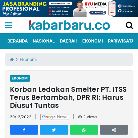
BERANDA
NASIONAL
DAERAH
EKONOMI
PARIWISATA
Informasi
KabarbaruTV
Kirim
Tentang
Ekonomi
Iklan
Berita
Kami
EKONOMI
Berita
Korban Ledakan Smelter PT. ITSS
Nasional
International
Olahraga
Entertainment
Daerah
Pariwisata
Kuliner
Kolom
Terus Bertambah, DPR RI: Harus
Diusut Tuntas
Network
29/12/2023
|
|
2
views
PT
TREETAN