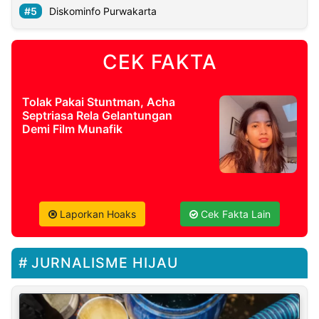
Diskominfo Purwakarta
CEK FAKTA
Tolak Pakai Stuntman, Acha
Septriasa Rela Gelantungan
Demi Film Munafik
Laporkan Hoaks
Cek Fakta Lain
JURNALISME HIJAU