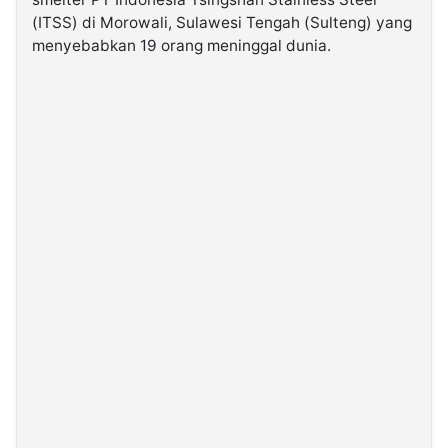
(ITSS) di Morowali, Sulawesi Tengah (Sulteng) yang
menyebabkan 19 orang meninggal dunia.
©
Kabarbaru.co
-
2026
PT.
Kabarbaru
Media
Holding