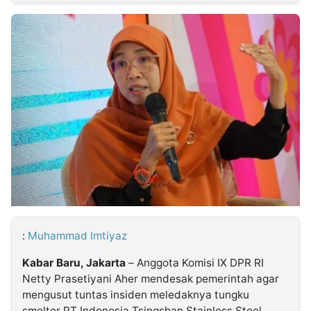
MULTIMEDIA
INDONESIA
Partner
Insight
Suara
Lens
Daily
Jalan
Idealita
Kita
Dinamikapost.com
Radar
Seedbacklink
NTB
Time
IDN
Jogja
Rakyat
News
Notice
Baru
Follow
Kabarbaru
:
Muhammad Imtiyaz
Kabar Baru, Jakarta
– Anggota Komisi IX DPR RI
Netty Prasetiyani Aher mendesak pemerintah agar
mengusut tuntas insiden meledaknya tungku
smelter PT Indonesia Tsingshan Stainless Steel