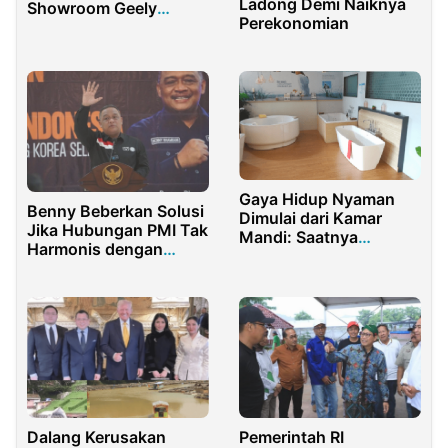
Ladong Demi Naiknya
Showroom Geely
Perekonomian
Jakarta
Gaya Hidup Nyaman
Benny Beberkan Solusi
Dimulai dari Kamar
Jika Hubungan PMI Tak
Mandi: Saatnya
Harmonis dengan
Upgrade ke Toilet
Majikan
Modern!
Dalang Kerusakan
Pemerintah RI