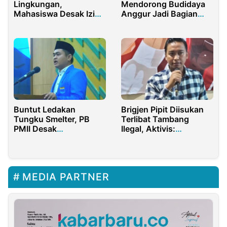
Lingkungan,
Mendorong Budidaya
Mahasiswa Desak Izin
Anggur Jadi Bagian
Proyek KEK Lido
Ketahanan Pangan
Dicabut
Buntut Ledakan
Brigjen Pipit Diisukan
Tungku Smelter, PB
Terlibat Tambang
PMII Desak
Ilegal, Aktivis:
Kementerian ESDM
Hancurkan Citra dan
Cabut Izin Perusahaan
Marwah Polri
MEDIA PARTNER