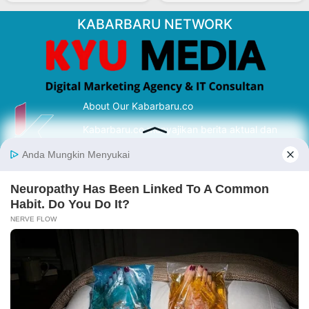
KABARBARU NETWORK
About Our Kabarbaru.co
Kabarbaru.co menyajikan berita aktual dan
inspiratif dari sudut pandang berbaik sangka
serta terverifikasi dari sumber yang tepat.
Follow Kabarbaru
Kabarbaru.co