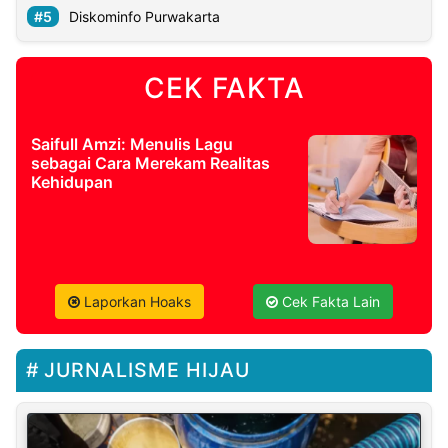
Diskominfo Purwakarta
CEK FAKTA
Saifull Amzi: Menulis Lagu
sebagai Cara Merekam Realitas
Kehidupan
Laporkan Hoaks
Cek Fakta Lain
JURNALISME HIJAU