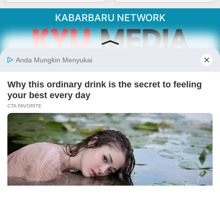
KABARBARU NETWORK
About Our Kabarbaru.co
Kabarbaru.co menyajikan berita aktual dan
inspiratif dari sudut pandang berbaik sangka
serta terverifikasi dari sumber yang tepat.
Follow Kabarbaru
Kabarbaru.co