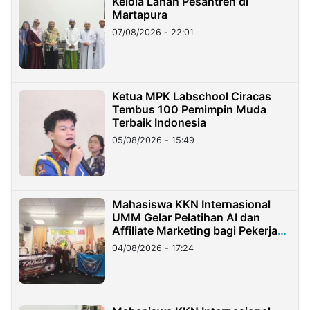
Kelola Lahan Pesantren di
Martapura
07/08/2026 - 22:01
Ketua MPK Labschool Ciracas
Tembus 100 Pemimpin Muda
Terbaik Indonesia
05/08/2026 - 15:49
Mahasiswa KKN Internasional
UMM Gelar Pelatihan AI dan
Affiliate Marketing bagi Pekerja
Migran Indonesia di Taiwan
04/08/2026 - 17:24