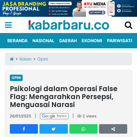
BERANDA
NASIONAL
DAERAH
EKONOMI
PARIWISATA
Informasi
KabarbaruTV
Kirim
Tentang
Kolom
Opini
Iklan
Berita
Kami
OPINI
Berita
Psikologi dalam Operasi False
Nasional
International
Olahraga
Entertainment
Daerah
Pariwisata
Kuliner
Kolom
Flag: Mengarahkan Persepsi,
Menguasai Narasi
Network
26/01/2025
|
|
2
views
PT
TREETAN