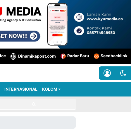
ice
Radar Baru
Seedbacklink
Dinamikapost.com
INTERNASIONAL
KOLOM