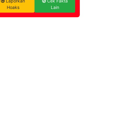
Laporkan
Cek Fakta
Hoaks
Lain