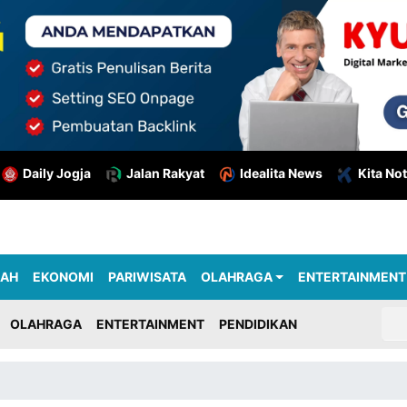
Daily Jogja
Jalan Rakyat
Idealita News
Kita Not
RAH
EKONOMI
PARIWISATA
OLAHRAGA
ENTERTAINMENT
OLAHRAGA
ENTERTAINMENT
PENDIDIKAN