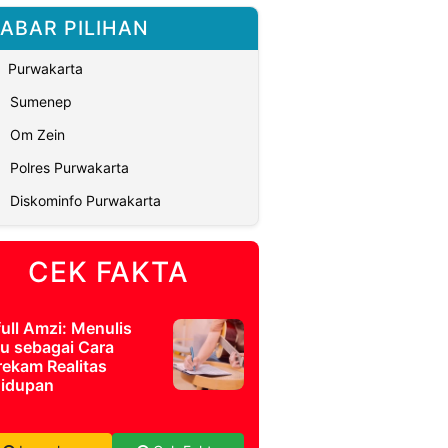
ABAR PILIHAN
Purwakarta
Sumenep
Om Zein
Polres Purwakarta
Diskominfo Purwakarta
CEK FAKTA
full Amzi: Menulis
u sebagai Cara
ekam Realitas
idupan