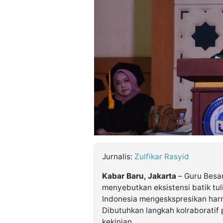
©
Kabarbaru.co
-
2026
PT.
Kabarbaru
Media
Holding
Jurnalis:
Zulfikar Rasyid
Kabar Baru, Jakarta
– Guru Besar
menyebutkan eksistensi batik tul
Indonesia mengeskspresikan harm
Dibutuhkan langkah kolraboratif p
kekinian.