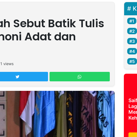
K
ah Sebut Batik Tulis
moni Adat dan
11
views
Sai
Lag
Mer
Keh