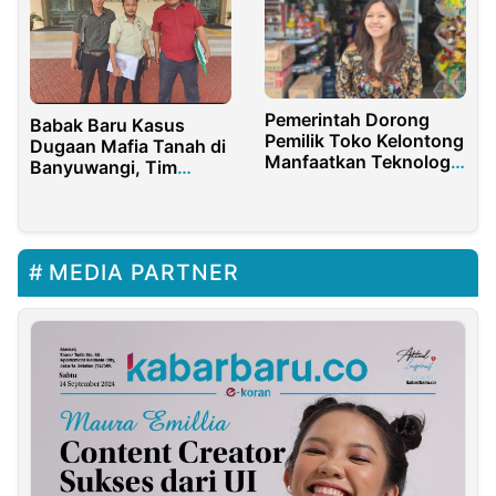
Pemerintah Dorong
Babak Baru Kasus
Pemilik Toko Kelontong
Dugaan Mafia Tanah di
Manfaatkan Teknologi
Banyuwangi, Tim
Digital
Kuasa Hukum Luluk
Indriyani Segera
Tempuh Jalur Hukum
MEDIA PARTNER