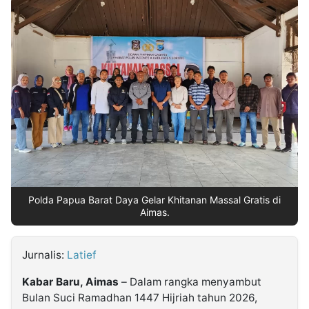
MULTIMEDIA
INDONESIA
Partner
Insight
Suara
Lens
Daily
Jalan
Idealita
Kita
Radar
Seedbacklink
NTB
Time
IDN
Jogja
Rakyat
News
Notice
Baru
Follow
Kabarbaru
Polda Papua Barat Daya Gelar Khitanan Massal Gratis di
Aimas.
Jurnalis:
Latief
Kabar Baru, Aimas
– Dalam rangka menyambut
Bulan Suci Ramadhan 1447 Hijriah tahun 2026,