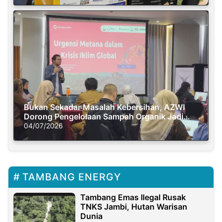
Bukan Sekadar Masalah Kebersihan, AZWI
Dorong Pengelolaan Sampah Organik Jadi
Solusi Krisis Iklim
04/07/2026
TAMBANG ENERGY
Tambang Emas Ilegal Rusak
TNKS Jambi, Hutan Warisan
Dunia