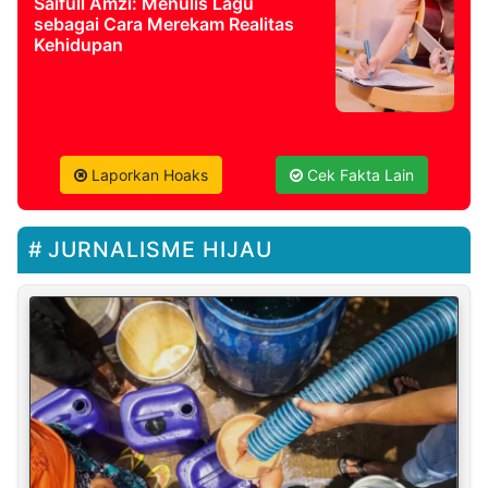
Saifull Amzi: Menulis Lagu
sebagai Cara Merekam Realitas
Kehidupan
Laporkan Hoaks
Cek Fakta Lain
JURNALISME HIJAU