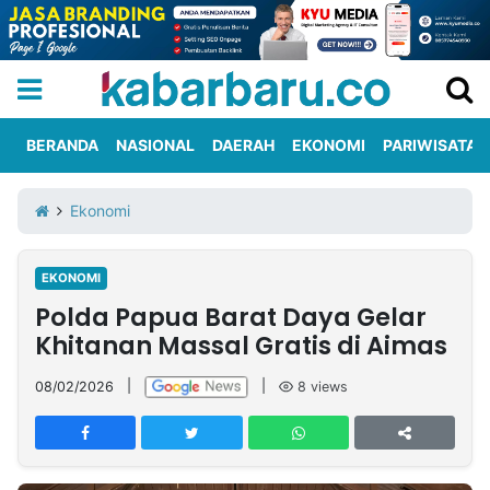
BERANDA
NASIONAL
DAERAH
EKONOMI
PARIWISATA
Informasi
KabarbaruTV
Kirim
Tentang
Ekonomi
Iklan
Berita
Kami
EKONOMI
Berita
Polda Papua Barat Daya Gelar
Nasional
International
Olahraga
Entertainment
Daerah
Pariwisata
Kuliner
Kolom
Khitanan Massal Gratis di Aimas
08/02/2026
|
|
8
views
Network
PT
TREETAN