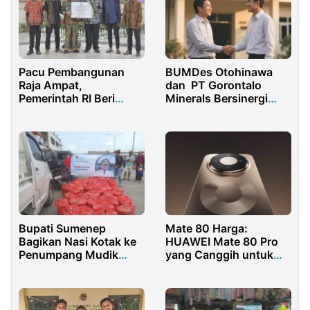
Pacu Pembangunan
BUMDes Otohinawa
Raja Ampat,
dan PT Gorontalo
Pemerintah RI Beri
Minerals Bersinergi
Bantuan 1,9 Miliar
Bangun Ekonomi Desa
Mate 80 Harga:
Bupati Sumenep
HUAWEI Mate 80 Pro
Bagikan Nasi Kotak ke
yang Canggih untuk
Penumpang Mudik
Teknologi Masa Kini
Gratis Tujuan
Masalembu