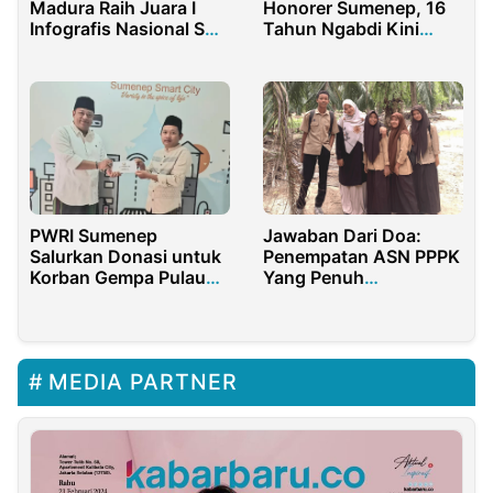
Madura Raih Juara I
Honorer Sumenep, 16
Infografis Nasional SKK
Tahun Ngabdi Kini
Migas
Bakal Jadi PPPK
PWRI Sumenep
Jawaban Dari Doa:
Salurkan Donasi untuk
Penempatan ASN PPPK
Korban Gempa Pulau
Yang Penuh
Sapudi
Kebahagiaan dan Haru
MEDIA PARTNER