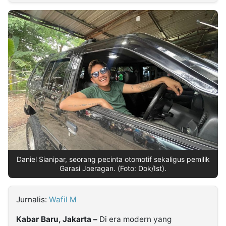
MULTIMEDIA
INDONESIA
Partner
Insight
Suara
Lens
Daily
Jalan
Idealita
Kita
Radar
Seedbacklink
NTB
Time
IDN
Jogja
Rakyat
News
Notice
Baru
Follow
Kabarbaru
Daniel Sianipar, seorang pecinta otomotif sekaligus pemilik
Garasi Joeragan. (Foto: Dok/Ist).
Jurnalis:
Wafil M
Kabar Baru, Jakarta –
Di era modern yang