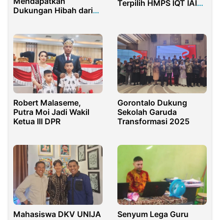
Mendapatkan
Terpilih HMPS IQT IAIN
Dukungan Hibah dari
Madura Periode 2025–
Kemdiktisaintek
2026
Menggelar Kegiatan
Literasi Interaktif di
Rumah Pintar Tanjung
Kramat
Robert Malaseme,
Gorontalo Dukung
Putra Moi Jadi Wakil
Sekolah Garuda
Ketua III DPR
Transformasi 2025
Mahasiswa DKV UNIJA
Senyum Lega Guru