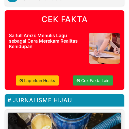
CEK FAKTA
Saifull Amzi: Menulis Lagu
sebagai Cara Merekam Realitas
Kehidupan
Laporkan Hoaks
Cek Fakta Lain
JURNALISME HIJAU