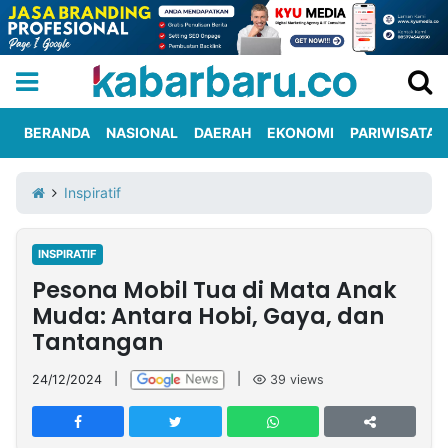
BERANDA
NASIONAL
DAERAH
EKONOMI
PARIWISATA
Informasi
KabarbaruTV
Kirim
Tentang
Inspiratif
Iklan
Berita
Kami
INSPIRATIF
Berita
Pesona Mobil Tua di Mata Anak
Nasional
International
Olahraga
Entertainment
Daerah
Pariwisata
Kuliner
Kolom
Muda: Antara Hobi, Gaya, dan
Tantangan
Network
24/12/2024
|
|
39
views
PT
TREETAN