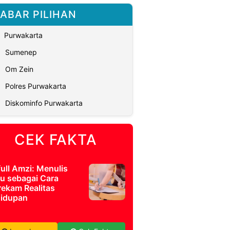
ABAR PILIHAN
Purwakarta
Sumenep
Om Zein
Polres Purwakarta
Diskominfo Purwakarta
CEK FAKTA
full Amzi: Menulis
u sebagai Cara
ekam Realitas
idupan