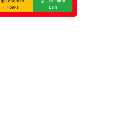
Laporkan
Cek Fakta
Hoaks
Lain