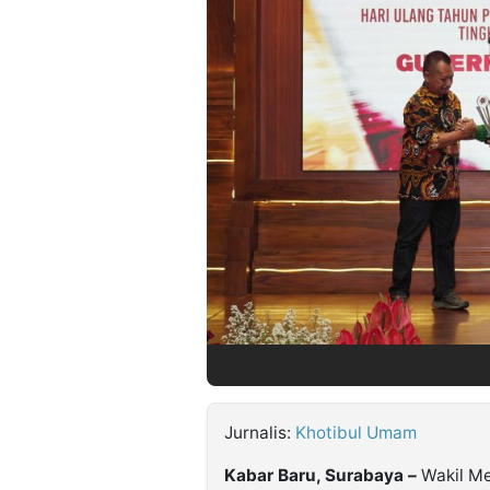
©
Kabarbaru.co
-
2026
PT.
Kabarbaru
Media
Holding
Jurnalis:
Khotibul Umam
Kabar Baru, Surabaya –
Wakil Me