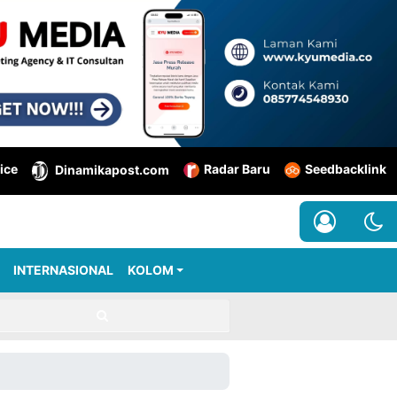
ice
Radar Baru
Seedbacklink
Dinamikapost.com
INTERNASIONAL
KOLOM