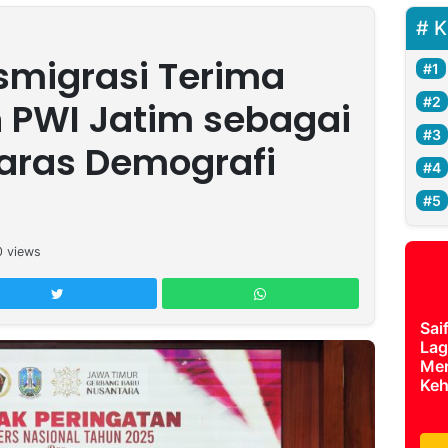
K
migrasi Terima
 PWI Jatim sebagai
aras Demografi
0
views
Sai
Lag
Mer
Keh