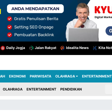
Daily Jogja
Jalan Rakyat
Idealita News
Kita Not
RAH
EKONOMI
PARIWISATA
OLAHRAGA
ENTERTAINMENT
OLAHRAGA
ENTERTAINMENT
PENDIDIKAN