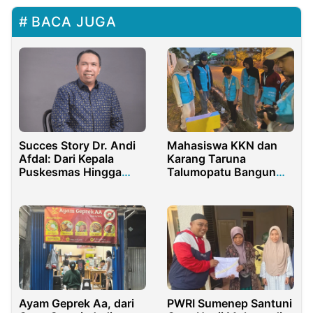
BACA JUGA
Succes Story Dr. Andi
Mahasiswa KKN dan
Afdal: Dari Kepala
Karang Taruna
Puskesmas Hingga
Talumopatu Bangun
Direksi di BPJS
Batas Dusun
Ayam Geprek Aa, dari
PWRI Sumenep Santuni