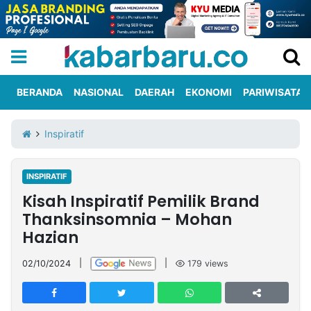
BERANDA
NASIONAL
DAERAH
EKONOMI
PARIWISATA
Informasi
KabarbaruTV
Kirim
Tentang
Inspiratif
Iklan
Berita
Kami
INSPIRATIF
Berita
Kisah Inspiratif Pemilik Brand
Nasional
International
Olahraga
Entertainment
Daerah
Pariwisata
Kuliner
Kolom
Thanksinsomnia – Mohan
Hazian
Network
02/10/2024
|
|
179
views
PT
TREETAN