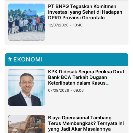
PT BNPG Tegaskan Komitmen
Investasi yang Sehat di Hadapan
DPRD Provinsi Gorontalo
12/07/2026 - 10:40
EKONOMI
KPK Didesak Segera Periksa Dirut
Bank BCA Terkait Dugaan
Keterlibatan dalam Kasus
Hilangnya Dana Nasabah Rp2,58
07/08/2026 - 09:06
Miliar
Biaya Operasional Tambang
Terus Membengkak? Ternyata Ini
yang Jadi Akar Masalahnya