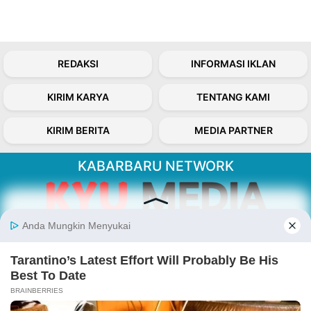
REDAKSI
INFORMASI IKLAN
KIRIM KARYA
TENTANG KAMI
KIRIM BERITA
MEDIA PARTNER
KABARBARU NETWORK
About Our Kabarbaru.co
Kabarbaru.co menyajikan berita aktual dan
inspiratif dari sudut pandang berbaik sangka
serta terverifikasi dari sumber yang tepat.