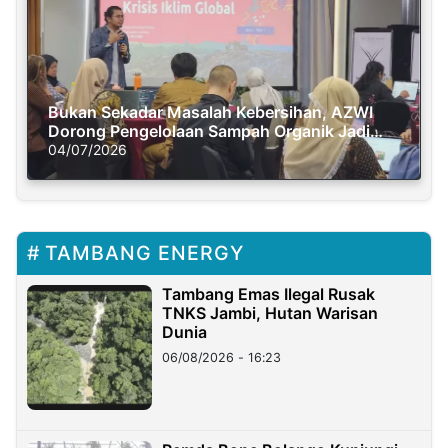
Bukan Sekadar Masalah Kebersihan, AZWI
Dorong Pengelolaan Sampah Organik Jadi
Solusi Krisis Iklim
04/07/2026
TAMBANG ENERGY
Tambang Emas Ilegal Rusak
TNKS Jambi, Hutan Warisan
Dunia
06/08/2026 - 16:23