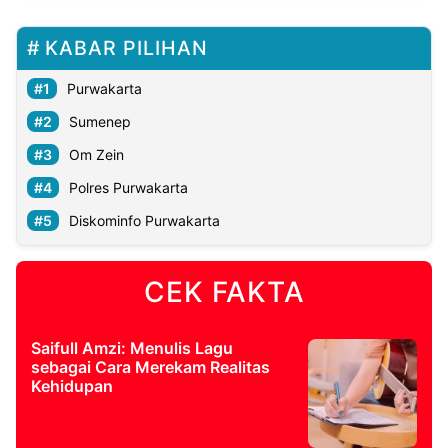
KABAR PILIHAN
Purwakarta
Sumenep
Om Zein
Polres Purwakarta
Diskominfo Purwakarta
CEK FAKTA
Saifull Amzi: Menulis Lagu
sebagai Cara Merekam Realitas
Kehidupan