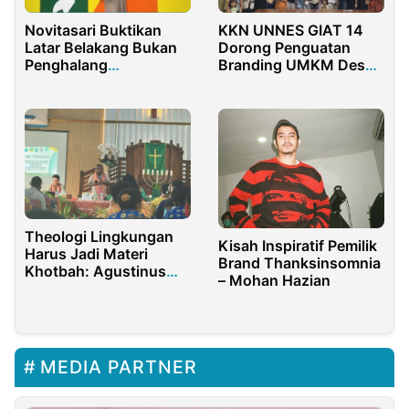
Novitasari Buktikan
KKN UNNES GIAT 14
Latar Belakang Bukan
Dorong Penguatan
Penghalang
Branding UMKM Desa
Berkembang di Era
Randugunting
Digital
Theologi Lingkungan
Kisah Inspiratif Pemilik
Harus Jadi Materi
Brand Thanksinsomnia
Khotbah: Agustinus
– Mohan Hazian
Minta Gereja hingga
Masjid Peduli Ekologi
MEDIA PARTNER