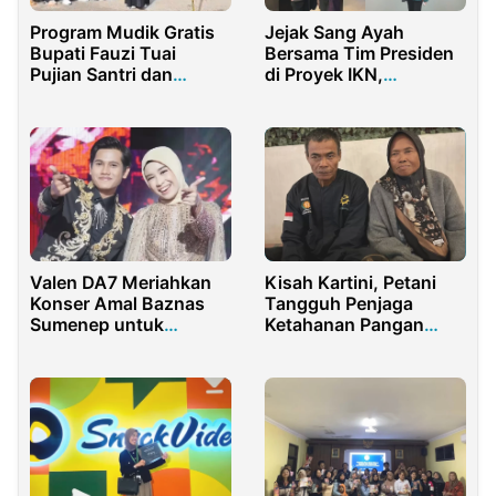
Jejak Sang Ayah
Program Mudik Gratis
Bersama Tim Presiden
Bupati Fauzi Tuai
di Proyek IKN,
Pujian Santri dan
Menginspirasi Nida
Alumni Pesantren
Masuk Dunia
Pemerintahan
Valen DA7 Meriahkan
Kisah Kartini, Petani
Konser Amal Baznas
Tangguh Penjaga
Sumenep untuk
Ketahanan Pangan
Sumatera-Aceh
Nasional