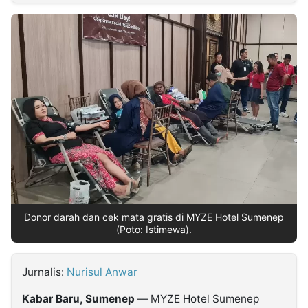
MULTIMEDIA
INDONESIA
Partner
Insight
Suara
Lens
Daily
Jalan
Idealita
Kita
Dinamikapost.com
Radar
Seedbacklink
NTB
Time
IDN
Jogja
Rakyat
News
Notice
Baru
Follow
Kabarbaru
Donor darah dan cek mata gratis di MYZE Hotel Sumenep
(Poto: Istimewa).
Jurnalis:
Nurisul Anwar
Kabar Baru, Sumenep
— MYZE Hotel Sumenep