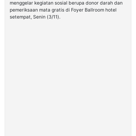
menggelar kegiatan sosial berupa donor darah dan
pemeriksaan mata gratis di Foyer Ballroom hotel
©
setempat, Senin (3/11).
Kabarbaru.co
-
2026
PT.
Kabarbaru
Media
Holding