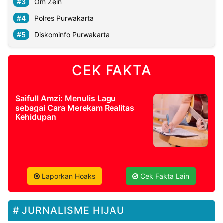
Om Zein
Polres Purwakarta
Diskominfo Purwakarta
CEK FAKTA
Saifull Amzi: Menulis Lagu
sebagai Cara Merekam Realitas
Kehidupan
Laporkan Hoaks
Cek Fakta Lain
JURNALISME HIJAU