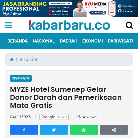
BERANDA
NASIONAL
DAERAH
EKONOMI
PARIWISATA
Informasi
KabarbaruTV
Kirim
Tentang
Inspiratif
Iklan
Berita
Kami
INSPIRATIF
Berita
MYZE Hotel Sumenep Gelar
Nasional
International
Olahraga
Entertainment
Daerah
Pariwisata
Kuliner
Kolom
Donor Darah dan Pemeriksaan
Mata Gratis
Network
04/11/2025
|
|
4
views
PT
TREETAN