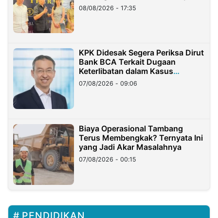
08/08/2026 - 17:35
KPK Didesak Segera Periksa Dirut
Bank BCA Terkait Dugaan
Keterlibatan dalam Kasus
Hilangnya Dana Nasabah Rp2,58
07/08/2026 - 09:06
Miliar
Biaya Operasional Tambang
Terus Membengkak? Ternyata Ini
yang Jadi Akar Masalahnya
07/08/2026 - 00:15
PENDIDIKAN