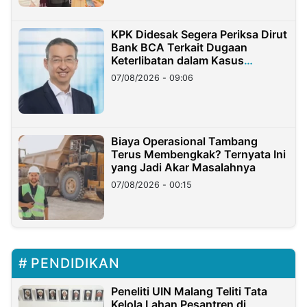
KPK Didesak Segera Periksa Dirut
Bank BCA Terkait Dugaan
Keterlibatan dalam Kasus
Hilangnya Dana Nasabah Rp2,58
07/08/2026 - 09:06
Miliar
Biaya Operasional Tambang
Terus Membengkak? Ternyata Ini
yang Jadi Akar Masalahnya
07/08/2026 - 00:15
PENDIDIKAN
Peneliti UIN Malang Teliti Tata
Kelola Lahan Pesantren di