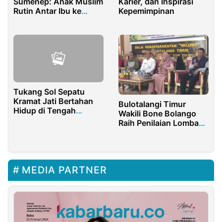
Sumenep: Anak Muslim
Karier, dan Inspirasi
Rutin Antar Ibu ke
Kepemimpinan
Gereja
Tukang Sol Sepatu
Kramat Jati Bertahan
Bulotalangi Timur
Hidup di Tengah
Wakili Bone Bolango
Gempuran Sepatu
Raih Penilaian Lomba
Murah
Desa Tingkat Provinsi
MEDIA PARTNER