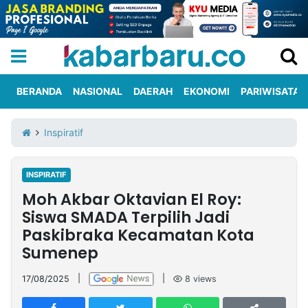
BERANDA
NASIONAL
DAERAH
EKONOMI
PARIWISATA
Informasi
KabarbaruTV
Kirim
Tentang
Inspiratif
Iklan
Berita
Kami
INSPIRATIF
Berita
Moh Akbar Oktavian El Roy:
Nasional
International
Olahraga
Entertainment
Daerah
Pariwisata
Kuliner
Kolom
Siswa SMADA Terpilih Jadi
Paskibraka Kecamatan Kota
Sumenep
Network
17/08/2025
|
|
8
views
PT
TREETAN