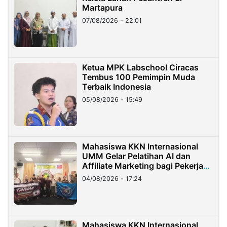
Martapura
07/08/2026 - 22:01
Ketua MPK Labschool Ciracas
Tembus 100 Pemimpin Muda
Terbaik Indonesia
05/08/2026 - 15:49
Mahasiswa KKN Internasional
UMM Gelar Pelatihan AI dan
Affiliate Marketing bagi Pekerja
Migran Indonesia di Taiwan
04/08/2026 - 17:24
Mahasiswa KKN Internasional