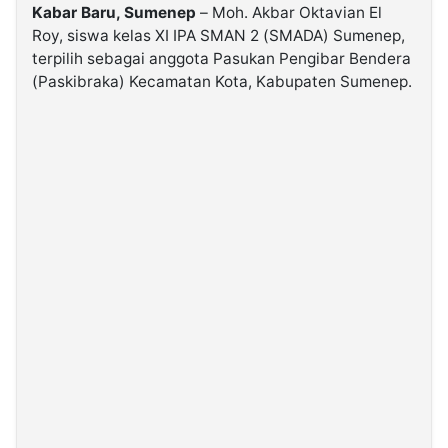
Kabar Baru, Sumenep
– Moh. Akbar Oktavian El
Roy, siswa kelas XI IPA SMAN 2 (SMADA) Sumenep,
©
terpilih sebagai anggota Pasukan Pengibar Bendera
Kabarbaru.co
-
(Paskibraka) Kecamatan Kota, Kabupaten Sumenep.
2026
PT.
Kabarbaru
Media
Holding