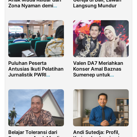
Zona Nyaman demi
Langsung Mundur
Mewujudkan Indonesia
Berdaya Saing Global
Valen DA7 Meriahkan
Puluhan Peserta
Konser Amal Baznas
Antusias Ikuti Pelatihan
Sumenep untuk
Jurnalistik PWRI
Sumatera-Aceh
Sumenep
Belajar Toleransi dari
Andi Sutedja: Profil,