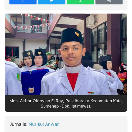
MULTIMEDIA
INDONESIA
Partner
Insight
Suara
Lens
Daily
Jalan
Idealita
Kita
Dinamikapost.com
Radar
Seedbacklink
NTB
Time
IDN
Jogja
Rakyat
News
Notice
Baru
Follow
Kabarbaru
Moh. Akbar Oktavian El Roy, Paskibaraka Kecamatan Kota,
Sumenep (Dok. Istimewa).
Jurnalis:
Nurisul Anwar