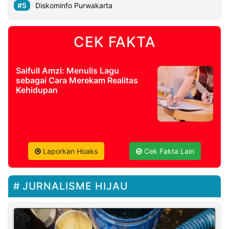
Diskominfo Purwakarta
CEK FAKTA
Saifull Amzi: Menulis Lagu
sebagai Cara Merekam Realitas
Kehidupan
Laporkan Hoaks
Cek Fakta Lain
JURNALISME HIJAU