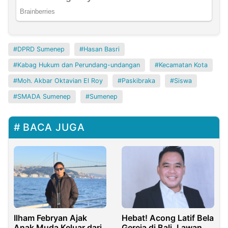
DPRD Sumenep
Hasan Basri
Kabag Hukum dan Perundang-undangan
Kecamatan Kota
Moh. Akbar Oktavian El Roy
Paskibraka
Siswa
SMADA Sumenep
Sumenep
BACA JUGA
Ilham Febryan Ajak
Hebat! Acong Latif Bela
Anak Muda Keluar dari
Gereja di Bali, Lawan