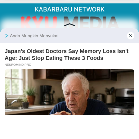
KABARBARU NETWORK
About Our Kabarbaru.co
Kabarbaru.co menyajikan berita aktual dan
inspiratif dari sudut pandang berbaik sangka
serta terverifikasi dari sumber yang tepat.
Follow Kabarbaru
Kabarbaru.co