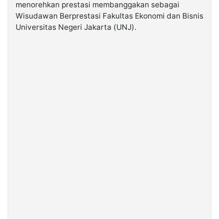
menorehkan prestasi membanggakan sebagai
Wisudawan Berprestasi Fakultas Ekonomi dan Bisnis
©
Universitas Negeri Jakarta (UNJ).
Kabarbaru.co
-
2026
PT.
Kabarbaru
Media
Holding