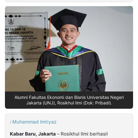
MULTIMEDIA
INDONESIA
Partner
Insight
Suara
Lens
Daily
Jalan
Idealita
Kita
Dinamikapost.com
Radar
Seedbacklink
NTB
Time
IDN
Jogja
Rakyat
News
Notice
Baru
Follow
Kabarbaru
Alumni Fakultas Ekonomi dan Bisnis Universitas Negeri
Jakarta (UNJ), Rosikhul Ilmi (Dok: Pribadi).
:
Muhammad Imtiyaz
Kabar Baru, Jakarta
– Rosikhul Ilmi berhasil