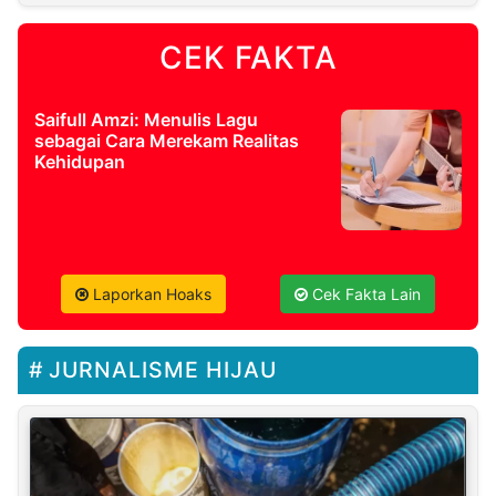
CEK FAKTA
Saifull Amzi: Menulis Lagu
sebagai Cara Merekam Realitas
Kehidupan
Laporkan Hoaks
Cek Fakta Lain
JURNALISME HIJAU