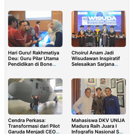
Muda dari Sumatra
Summa Cumlaude
Utara
Choirul Anam Jadi
Hari Guru! Rakhmatiya
Wisudawan Inspiratif
Deu: Guru Pilar Utama
Selesaikan Sarjana
Pendidikan di Bone
Hukum di UT
Bolango
Cendra Perkasa:
Mahasiswa DKV UNIJA
Transformasi dari Pilot
Madura Raih Juara I
Garuda Menjadi CEO
Infografis Nasional SKK