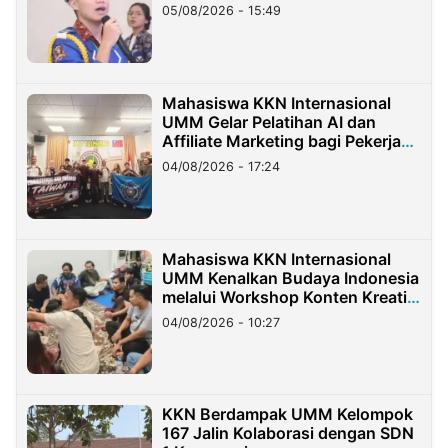
05/08/2026 - 15:49
Mahasiswa KKN Internasional
UMM Gelar Pelatihan AI dan
Affiliate Marketing bagi Pekerja
Migran Indonesia di Taiwan
04/08/2026 - 17:24
Mahasiswa KKN Internasional
UMM Kenalkan Budaya Indonesia
melalui Workshop Konten Kreatif
di Taiwan
04/08/2026 - 10:27
KKN Berdampak UMM Kelompok
167 Jalin Kolaborasi dengan SDN