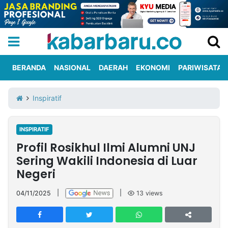
BERANDA
NASIONAL
DAERAH
EKONOMI
PARIWISATA
Informasi
KabarbaruTV
Kirim
Tentang
Inspiratif
Iklan
Berita
Kami
INSPIRATIF
Berita
Profil Rosikhul Ilmi Alumni UNJ
Nasional
International
Olahraga
Entertainment
Daerah
Pariwisata
Kuliner
Kolom
Sering Wakili Indonesia di Luar
Negeri
Network
04/11/2025
|
|
13
views
PT
TREETAN