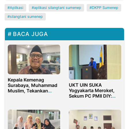
Aplikasi
aplikasi silangtani sumenep
DKPP Sumenep
silangtani sumenep
BACA JUGA
Kepala Kemenag
UKT UIN SUKA
Surabaya, Muhammad
Yogyakarta Meroket,
Muslim, Tekankan
Sekum PC PMII DIY:
Pentingnya Disiplin
Mahasiswa Harus
ASN
Sikapi dengan Tegas!