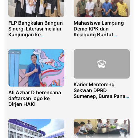
FLP Bangkalan Bangun
Mahasiswa Lampung
Sinergi Literasi melalui
Demo KPK dan
Kunjungan ke
Kejagung Buntut
Disperpusip
Penyerobotan Lahan
Oleh TNI AL KIMAL
Karier Mentereng
Sekwan DPRD
Ali Azhar D berencana
Sumenep, Bursa Panas
daftarkan logo ke
Kandidat Sekda
Dirjen HAKI