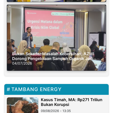
Bukan Sekadar Masalah Kebersihan, AZWI
Dorong Pengelolaan Sampah Organik Jadi
Solusi Krisis Iklim
04/07/2026
TAMBANG ENERGY
Kasus Timah, MA: Rp271 Triliun
Bukan Korupsi
09/08/2026 - 13:35