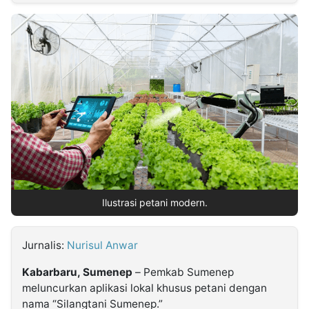
MULTIMEDIA
INDONESIA
Partner
Insight
Suara
Lens
Daily
Jalan
Idealita
Kita
Dinamikapost.com
Radar
Seedbacklink
NTB
Time
IDN
Jogja
Rakyat
News
Notice
Baru
Follow
Kabarbaru
Ilustrasi petani modern.
Jurnalis:
Nurisul Anwar
Kabarbaru, Sumenep
– Pemkab Sumenep
meluncurkan aplikasi lokal khusus petani dengan
nama “Silangtani Sumenep.”