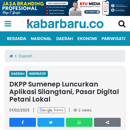
BERANDA
NASIONAL
DAERAH
EKONOMI
PARIWISATA
Informasi
KabarbaruTV
Kirim
Tentang
Daerah
Iklan
Berita
Kami
DAERAH
INSPIRATIF
Berita
DKPP Sumenep Luncurkan
Nasional
International
Olahraga
Entertainment
Daerah
Pariwisata
Kuliner
Kolom
Aplikasi Silangtani, Pasar Digital
Petani Lokal
Network
01/02/2025
|
|
2
views
PT
TREETAN