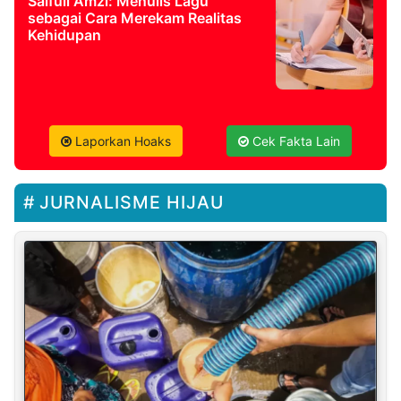
Saifull Amzi: Menulis Lagu
sebagai Cara Merekam Realitas
Kehidupan
Laporkan Hoaks
Cek Fakta Lain
JURNALISME HIJAU