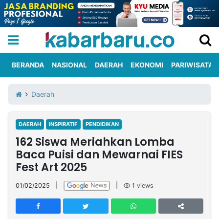
BERANDA
NASIONAL
DAERAH
EKONOMI
PARIWISATA
Informasi
KabarbaruTV
Kirim
Tentang
Daerah
Iklan
Berita
Kami
DAERAH
INSPIRATIF
PENDIDIKAN
Berita
162 Siswa Meriahkan Lomba
Nasional
International
Olahraga
Entertainment
Daerah
Pariwisata
Kuliner
Kolom
Baca Puisi dan Mewarnai FIES
Fest Art 2025
Network
01/02/2025
|
|
1
views
PT
TREETAN