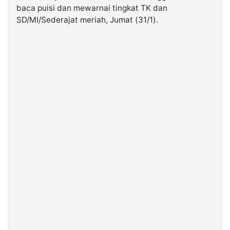
baca puisi dan mewarnai tingkat TK dan
SD/MI/Sederajat meriah, Jumat (31/1).
©
Kabarbaru.co
-
2026
PT.
Kabarbaru
Media
Holding