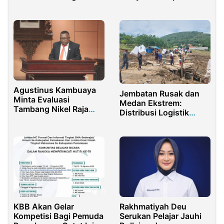
Ormas Islam
Langkah Positif Polisi
Di Bulan Ramadhan
Agustinus Kambuaya
Jembatan Rusak dan
Minta Evaluasi
Medan Ekstrem:
Tambang Nikel Raja
Distribusi Logistik
Ampat Papua
Pilkada di Purwakarta
Terkendala
KBB Akan Gelar
Rakhmatiyah Deu
Kompetisi Bagi Pemuda
Serukan Pelajar Jauhi