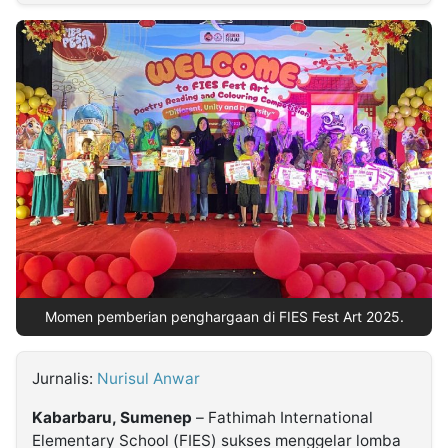
MULTIMEDIA
INDONESIA
Partner
Insight
Suara
Lens
Daily
Jalan
Idealita
Kita
Dinamikapost.com
Radar
Seedbacklink
NTB
Time
IDN
Jogja
Rakyat
News
Notice
Baru
Follow
Kabarbaru
Momen pemberian penghargaan di FIES Fest Art 2025.
Jurnalis:
Nurisul Anwar
Kabarbaru, Sumenep
– Fathimah International
Elementary School (FIES) sukses menggelar lomba