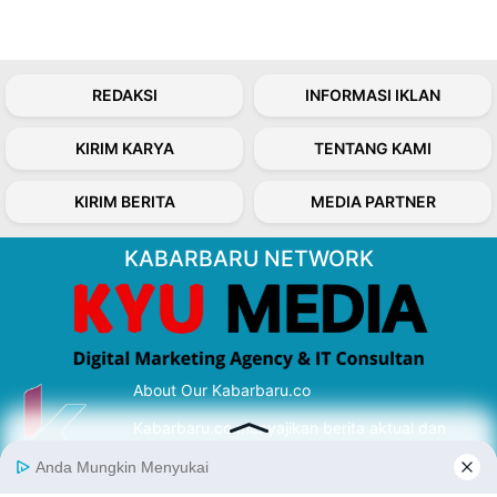
REDAKSI
INFORMASI IKLAN
KIRIM KARYA
TENTANG KAMI
KIRIM BERITA
MEDIA PARTNER
KABARBARU NETWORK
About Our Kabarbaru.co
Kabarbaru.co menyajikan berita aktual dan
inspiratif dari sudut pandang berbaik sangka
serta terverifikasi dari sumber yang tepat.