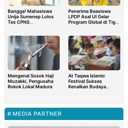
Bangga! Mahasiswa
Penerima Beasiswa
Unija Sumenep Lolos
LPDP Asal UI Gelar
Tes CPNS
Program Global di Tiga
Kemenkumham RI 2024
Negara ASEAN
Mengenal Sosok Haji
At Taqwa Islamic
Muzakki, Pengusaha
Festival Sukses
Rokok Lokal Madura
Kenalkan Budaya
Masjid Ramah Anak
dengan Lomba
Mewarnai
MEDIA PARTNER