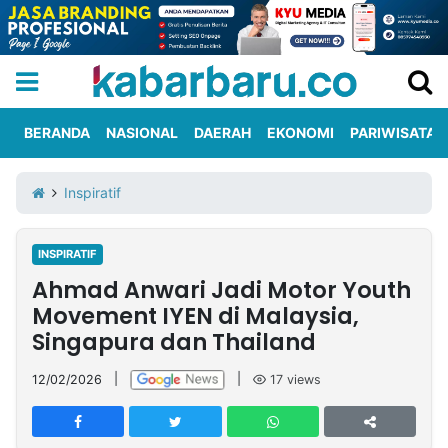
BERANDA
NASIONAL
DAERAH
EKONOMI
PARIWISATA
Informasi
KabarbaruTV
Kirim
Tentang
Inspiratif
Iklan
Berita
Kami
INSPIRATIF
Berita
Ahmad Anwari Jadi Motor Youth
Nasional
International
Olahraga
Entertainment
Daerah
Pariwisata
Kuliner
Kolom
Movement IYEN di Malaysia,
Singapura dan Thailand
Network
12/02/2026
|
|
17
views
PT
TREETAN