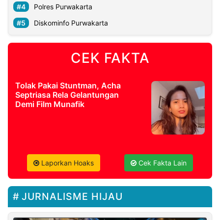
Polres Purwakarta
Diskominfo Purwakarta
CEK FAKTA
Tolak Pakai Stuntman, Acha
Septriasa Rela Gelantungan
Demi Film Munafik
Laporkan Hoaks
Cek Fakta Lain
JURNALISME HIJAU