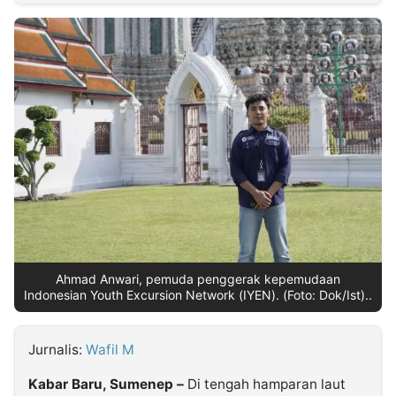
MULTIMEDIA
INDONESIA
Partner
Insight
Suara
Lens
Daily
Jalan
Idealita
Kita
Dinamikapost.com
Radar
Seedbacklink
NTB
Time
IDN
Jogja
Rakyat
News
Notice
Baru
Follow
Kabarbaru
Ahmad Anwari, pemuda penggerak kepemudaan
Indonesian Youth Excursion Network (IYEN). (Foto: Dok/Ist)..
Jurnalis:
Wafil M
Kabar Baru, Sumenep –
Di tengah hamparan laut