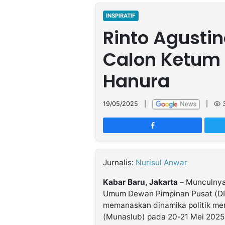
MULTIMEDIA
INDONESIA
INSPIRATIF
Rinto Agustin
Partner
Calon Ketum
Insight
Suara
Lens
Daily
Jalan
Idealita
Kita
Radar
Seedbacklink
Hanura
NTB
Time
IDN
Jogja
Rakyat
News
Notice
Baru
19/05/2025
|
|
Follow
Kabarbaru
Jurnalis:
Nurisul Anwar
Kabar Baru, Jakarta
– Munculnya
Umum Dewan Pimpinan Pusat (DP
memanaskan dinamika politik me
(Munaslub) pada 20-21 Mei 2025 