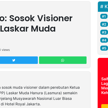
K
o: Sosok Visioner
 Laskar Muda
3
views
Sai
Lag
 sosok muda visioner dalam perebutan Ketua
Mer
Keh
P) Laskar Muda Hanura (Lasmura) semakin
njelang Musyawarah Nasional Luar Biasa
di Hotel Royal Jakarta.