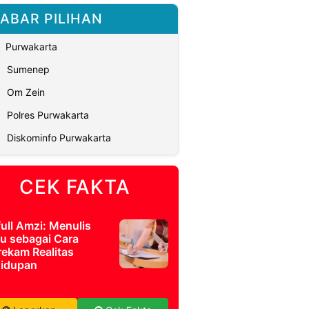
ABAR PILIHAN
Purwakarta
Sumenep
Om Zein
Polres Purwakarta
Diskominfo Purwakarta
CEK FAKTA
full Amzi: Menulis
u sebagai Cara
ekam Realitas
idupan