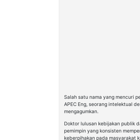
©
Kabarbaru.co
-
2026
PT.
Kabarbaru
Media
Holding
Salah satu nama yang mencuri perh
APEC Eng, seorang intelektual d
mengagumkan.
Doktor lulusan kebijakan publik 
pemimpin yang konsisten memperju
keberpihakan pada masyarakat ke