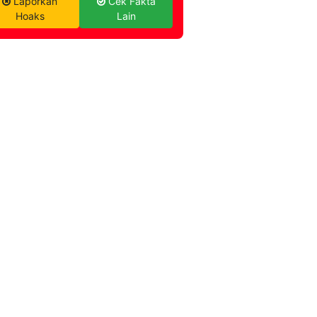
Laporkan
Cek Fakta
Hoaks
Lain