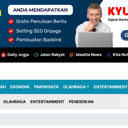
Daily Jogja
Jalan Rakyat
Idealita News
Kita No
RAH
EKONOMI
PARIWISATA
OLAHRAGA
ENTERTAINMENT
OLAHRAGA
ENTERTAINMENT
PENDIDIKAN