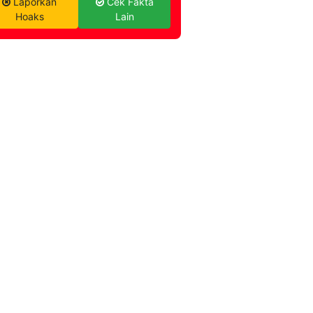
Laporkan
Cek Fakta
Hoaks
Lain