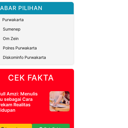
ABAR PILIHAN
Purwakarta
Sumenep
Om Zein
Polres Purwakarta
Diskominfo Purwakarta
CEK FAKTA
full Amzi: Menulis
u sebagai Cara
ekam Realitas
idupan