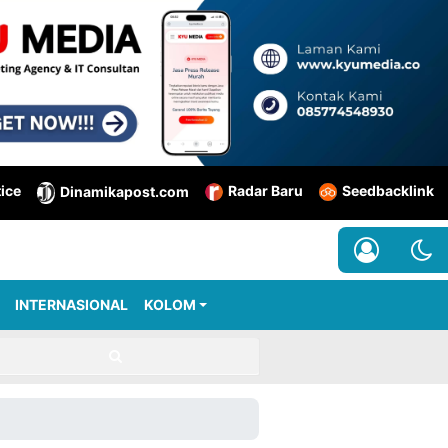
tice
Radar Baru
Seedbacklink
Dinamikapost.com
INTERNASIONAL
KOLOM