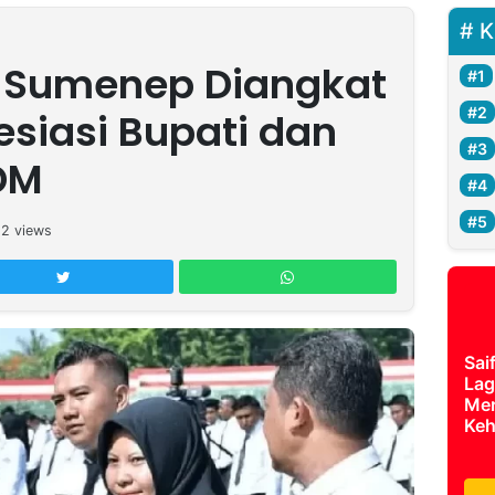
K
r Sumenep Diangkat
esiasi Bupati dan
DM
12
views
Sai
Lag
Mer
Keh