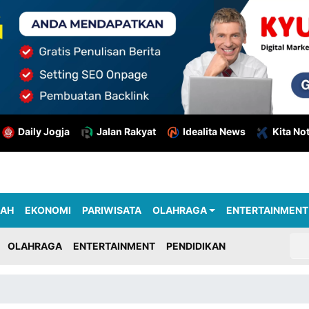
Daily Jogja
Jalan Rakyat
Idealita News
Kita No
RAH
EKONOMI
PARIWISATA
OLAHRAGA
ENTERTAINMENT
OLAHRAGA
ENTERTAINMENT
PENDIDIKAN