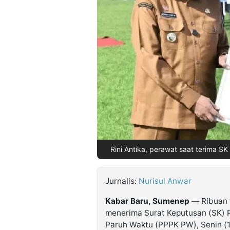
©
Kabarbaru.co
-
2026
PT.
Kabarbaru
Media
Holding
Rini Antika, perawat saat terima SK
Jurnalis:
Nurisul Anwar
Kabar Baru, Sumenep
— Ribuan 
menerima Surat Keputusan (SK) 
Paruh Waktu (PPPK PW), Senin (1