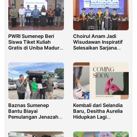
Choirul Anam Jadi
PWRI Sumenep Beri
Wisudawan Inspiratif
Siswa Tiket Kuliah
Selesaikan Sarjana
Gratis di Uniba Madura,
Hukum di UT
Wabup Apresiasi
Baznas Sumenep
Kembali dari Selandia
Bantu Biayai
Baru, Desitha Aurelia
Pemulangan Jenazah
Hidupkan Lagi
ke Kangean
Arlbeautylash dengan
Layanan Teeth
Whitening Andalan