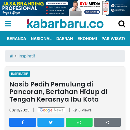
BERANDA
NASIONAL
DAERAH
EKONOMI
PARIWISATA
Informasi
KabarbaruTV
Kirim
Tentang
Inspiratif
Iklan
Berita
Kami
INSPIRATIF
Berita
Nasib Pedih Pemulung di
Nasional
International
Olahraga
Entertainment
Daerah
Pariwisata
Kuliner
Kolom
Pancoran, Bertahan Hidup di
Tengah Kerasnya Ibu Kota
Network
08/10/2025
|
|
6
views
PT
TREETAN