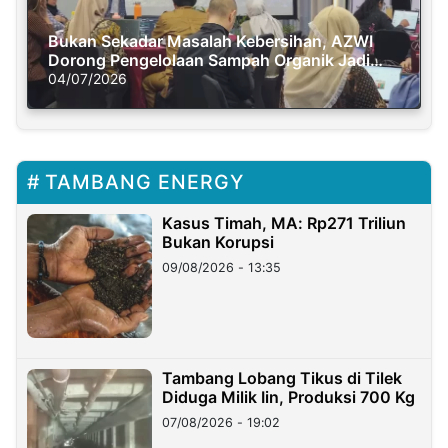
Bukan Sekadar Masalah Kebersihan, AZWI
Dorong Pengelolaan Sampah Organik Jadi
Solusi Krisis Iklim
04/07/2026
TAMBANG ENERGY
Kasus Timah, MA: Rp271 Triliun
Bukan Korupsi
09/08/2026 - 13:35
Tambang Lobang Tikus di Tilek
Diduga Milik Iin, Produksi 700 Kg
07/08/2026 - 19:02