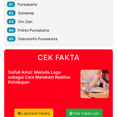
Purwakarta
Sumenep
Om Zein
Polres Purwakarta
Diskominfo Purwakarta
CEK FAKTA
Saifull Amzi: Menulis Lagu
sebagai Cara Merekam Realitas
Kehidupan
Laporkan Hoaks
Cek Fakta Lain