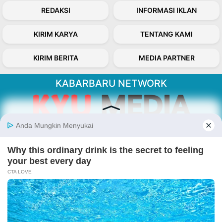
REDAKSI
INFORMASI IKLAN
KIRIM KARYA
TENTANG KAMI
KIRIM BERITA
MEDIA PARTNER
KABARBARU NETWORK
About Our Kabarbaru.co
Kabarbaru.co menyajikan berita aktual dan
inspiratif dari sudut pandang berbaik sangka
serta terverifikasi dari sumber yang tepat.
Follow Kabarbaru