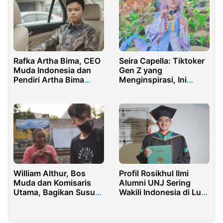
Rafka Artha Bima, CEO
Seira Capella: Tiktoker
Muda Indonesia dan
Gen Z yang
Pendiri Artha Bima
Menginspirasi, Ini
Group
Kisah Suksesnya di
Dunia Digital
William Althur, Bos
Profil Rosikhul Ilmi
Muda dan Komisaris
Alumni UNJ Sering
Utama, Bagikan Susu
Wakili Indonesia di Luar
dan Bangun Kedekatan
Negeri
di Pinggir Rel Kereta di
Hari Pertama Puasa