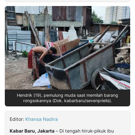
MULTIMEDIA
INDONESIA
Partner
Insight
Suara
Lens
Daily
Jalan
Idealita
Kita
Dinamikapost.com
Radar
Seedbacklink
NTB
Time
IDN
Jogja
Rakyat
News
Notice
Baru
Follow
Kabarbaru
Hendrik (19), pemulung muda saat memilah barang
rongsokannya (Dok. kabarbaru/sevenprielis).
Editor:
Khansa Nadira
Kabar Baru, Jakarta
– Di tengah hiruk-pikuk ibu