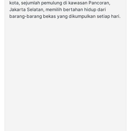
kota, sejumlah pemulung di kawasan Pancoran,
Jakarta Selatan, memilih bertahan hidup dari
©
barang-barang bekas yang dikumpulkan setiap hari.
Kabarbaru.co
-
2026
PT.
Kabarbaru
Media
Holding