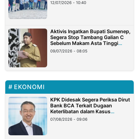
12/07/2026 - 10:40
Aktivis Ingatkan Bupati Sumenep,
Segera Stop Tambang Galian C
Sebelum Makam Asta Tinggi
Longsor
09/07/2026 - 08:05
EKONOMI
KPK Didesak Segera Periksa Dirut
Bank BCA Terkait Dugaan
Keterlibatan dalam Kasus
Hilangnya Dana Nasabah Rp2,58
07/08/2026 - 09:06
Miliar