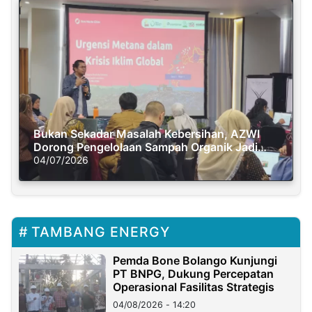
Bukan Sekadar Masalah Kebersihan, AZWI
Dorong Pengelolaan Sampah Organik Jadi
Solusi Krisis Iklim
04/07/2026
TAMBANG ENERGY
Pemda Bone Bolango Kunjungi
PT BNPG, Dukung Percepatan
Operasional Fasilitas Strategis
04/08/2026 - 14:20