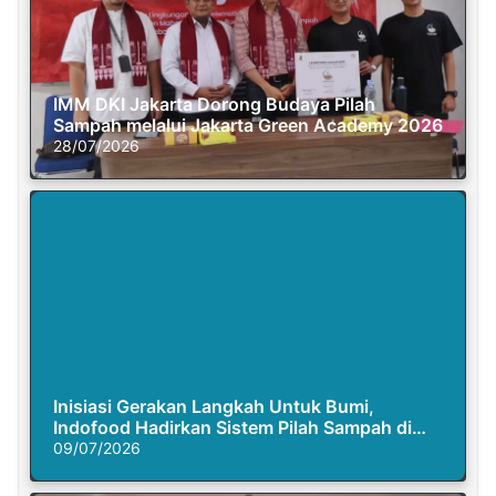
IMM DKI Jakarta Dorong Budaya Pilah
Sampah melalui Jakarta Green Academy 2026
28/07/2026
Inisiasi Gerakan Langkah Untuk Bumi,
Indofood Hadirkan Sistem Pilah Sampah di
Semasa Piknik
09/07/2026