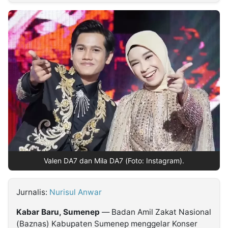
MULTIMEDIA
INDONESIA
Partner
Insight
Suara
Lens
Daily
Jalan
Idealita
Kita
Dinamikapost.com
Radar
Seedbacklink
NTB
Time
IDN
Jogja
Rakyat
News
Notice
Baru
Follow
Kabarbaru
Valen DA7 dan Mila DA7 (Foto: Instagram).
Jurnalis:
Nurisul Anwar
Kabar Baru, Sumenep
— Badan Amil Zakat Nasional
(Baznas) Kabupaten Sumenep menggelar Konser