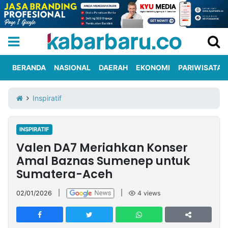
BERANDA
NASIONAL
DAERAH
EKONOMI
PARIWISATA
Informasi
KabarbaruTV
Kirim
Tentang
Inspiratif
Iklan
Berita
Kami
INSPIRATIF
Berita
Valen DA7 Meriahkan Konser
Nasional
International
Olahraga
Entertainment
Daerah
Pariwisata
Kuliner
Kolom
Amal Baznas Sumenep untuk
Sumatera-Aceh
Network
02/01/2026
|
|
4
views
PT
TREETAN