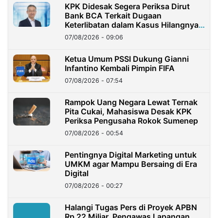
KPK Didesak Segera Periksa Dirut
Bank BCA Terkait Dugaan
Keterlibatan dalam Kasus Hilangnya
Dana Nasabah Rp2,58 Miliar
07/08/2026 - 09:06
Ketua Umum PSSI Dukung Gianni
Infantino Kembali Pimpin FIFA
07/08/2026 - 07:54
Rampok Uang Negara Lewat Ternak
Pita Cukai, Mahasiswa Desak KPK
Periksa Pengusaha Rokok Sumenep
07/08/2026 - 00:54
Pentingnya Digital Marketing untuk
UMKM agar Mampu Bersaing di Era
Digital
07/08/2026 - 00:27
Halangi Tugas Pers di Proyek APBN
Rp 22 Miliar, Pengawas Lapangan