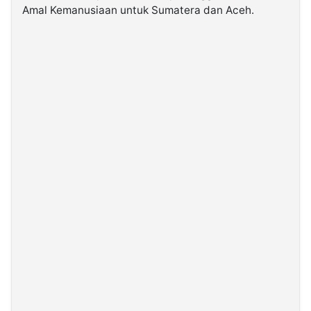
Amal Kemanusiaan untuk Sumatera dan Aceh.
©
Kabarbaru.co
-
2026
PT.
Kabarbaru
Media
Holding