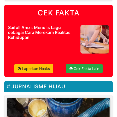
CEK FAKTA
Saifull Amzi: Menulis Lagu
sebagai Cara Merekam Realitas
Kehidupan
Laporkan Hoaks
Cek Fakta Lain
JURNALISME HIJAU