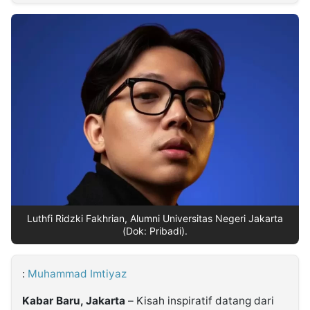
MULTIMEDIA
INDONESIA
Partner
Insight
Suara
Lens
Daily
Jalan
Idealita
Kita
Dinamikapost.com
Radar
Seedbacklink
NTB
Time
IDN
Jogja
Rakyat
News
Notice
Baru
Follow
Kabarbaru
Luthfi Ridzki Fakhrian, Alumni Universitas Negeri Jakarta
(Dok: Pribadi).
:
Muhammad Imtiyaz
Kabar Baru, Jakarta
– Kisah inspiratif datang dari