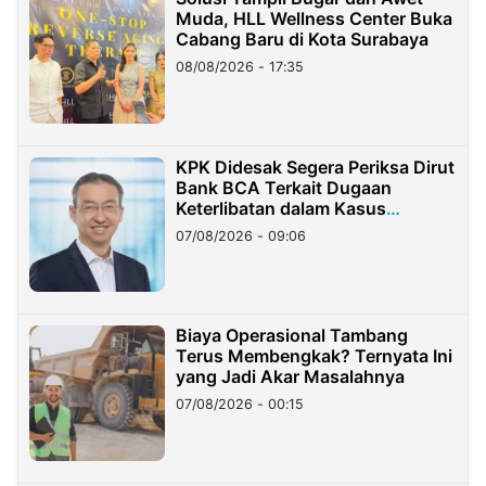
Muda, HLL Wellness Center Buka
Cabang Baru di Kota Surabaya
08/08/2026 - 17:35
KPK Didesak Segera Periksa Dirut
Bank BCA Terkait Dugaan
Keterlibatan dalam Kasus
Hilangnya Dana Nasabah Rp2,58
07/08/2026 - 09:06
Miliar
Biaya Operasional Tambang
Terus Membengkak? Ternyata Ini
yang Jadi Akar Masalahnya
07/08/2026 - 00:15