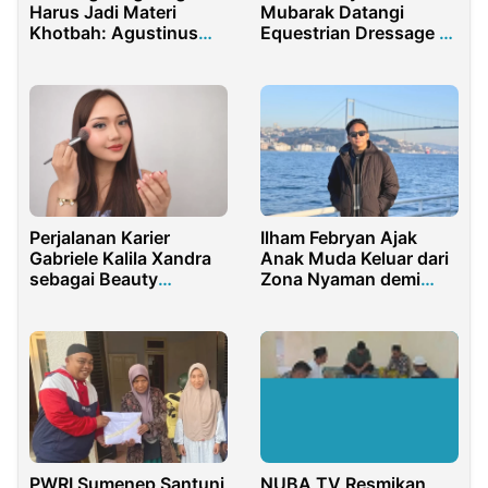
Harus Jadi Materi
Mubarak Datangi
Khotbah: Agustinus
Equestrian Dressage &
Minta Gereja hingga
Show Jumping Cup
Masjid Peduli Ekologi
Perjalanan Karier
Ilham Febryan Ajak
Gabriele Kalila Xandra
Anak Muda Keluar dari
sebagai Beauty
Zona Nyaman demi
Content Creator
Mewujudkan Indonesia
Berdaya Saing Global
PWRI Sumenep Santuni
NUBA TV Resmikan