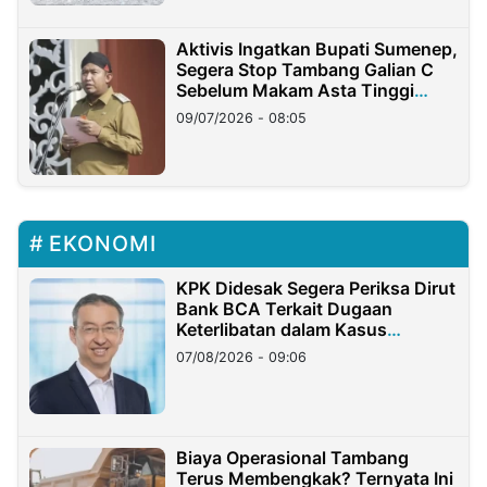
Aktivis Ingatkan Bupati Sumenep,
Segera Stop Tambang Galian C
Sebelum Makam Asta Tinggi
Longsor
09/07/2026 - 08:05
EKONOMI
KPK Didesak Segera Periksa Dirut
Bank BCA Terkait Dugaan
Keterlibatan dalam Kasus
Hilangnya Dana Nasabah Rp2,58
07/08/2026 - 09:06
Miliar
Biaya Operasional Tambang
Terus Membengkak? Ternyata Ini