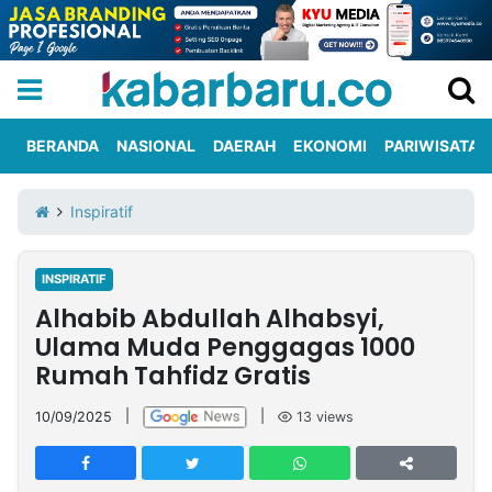
BERANDA
NASIONAL
DAERAH
EKONOMI
PARIWISATA
Informasi
KabarbaruTV
Kirim
Tentang
Inspiratif
Iklan
Berita
Kami
INSPIRATIF
Berita
Alhabib Abdullah Alhabsyi,
Nasional
International
Olahraga
Entertainment
Daerah
Pariwisata
Kuliner
Kolom
Ulama Muda Penggagas 1000
Rumah Tahfidz Gratis
Network
10/09/2025
|
|
13
views
PT
TREETAN