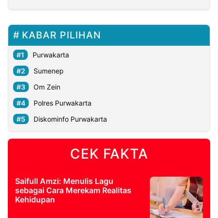
KABAR PILIHAN
Purwakarta
Sumenep
Om Zein
Polres Purwakarta
Diskominfo Purwakarta
CEK FAKTA
Saifull Amzi: Menulis Lagu
sebagai Cara Merekam Realitas
Kehidupan