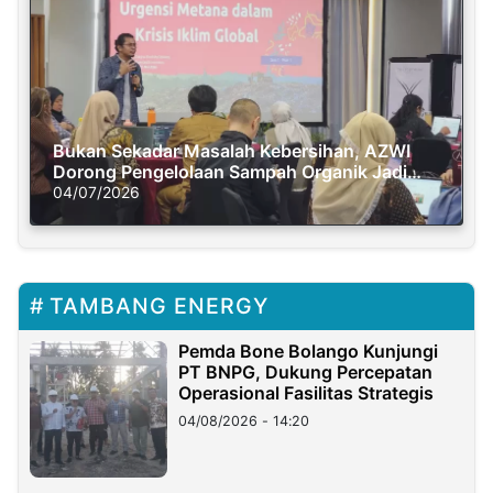
Bukan Sekadar Masalah Kebersihan, AZWI
Dorong Pengelolaan Sampah Organik Jadi
Solusi Krisis Iklim
04/07/2026
TAMBANG ENERGY
Pemda Bone Bolango Kunjungi
PT BNPG, Dukung Percepatan
Operasional Fasilitas Strategis
04/08/2026 - 14:20