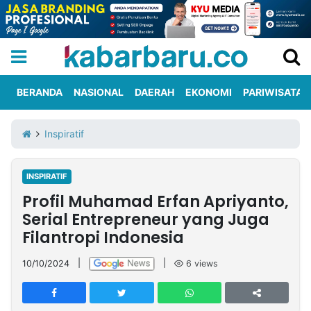
BERANDA
NASIONAL
DAERAH
EKONOMI
PARIWISATA
Informasi
KabarbaruTV
Kirim
Tentang
Inspiratif
Iklan
Berita
Kami
INSPIRATIF
Berita
Profil Muhamad Erfan Apriyanto,
Nasional
International
Olahraga
Entertainment
Daerah
Pariwisata
Kuliner
Kolom
Serial Entrepreneur yang Juga
Filantropi Indonesia
Network
10/10/2024
|
|
6
views
PT
TREETAN