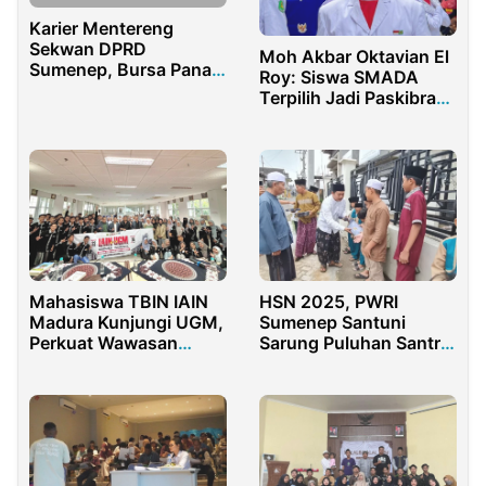
Karier Mentereng
Sekwan DPRD
Moh Akbar Oktavian El
Sumenep, Bursa Panas
Roy: Siswa SMADA
Kandidat Sekda
Terpilih Jadi Paskibraka
Kecamatan Kota
Sumenep
Mahasiswa TBIN IAIN
HSN 2025, PWRI
Madura Kunjungi UGM,
Sumenep Santuni
Perkuat Wawasan
Sarung Puluhan Santri
Akademik dan Praktik
TPQ El-Fath
Jurnalistik