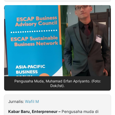
MULTIMEDIA
INDONESIA
Partner
Insight
Suara
Lens
Daily
Jalan
Idealita
Kita
Dinamikapost.com
Radar
Seedbacklink
NTB
Time
IDN
Jogja
Rakyat
News
Notice
Baru
Follow
Kabarbaru
Pengusaha Muda, Muhamad Erfan Apriyanto. (Foto:
Dok/Ist).
Jurnalis:
Wafil M
Kabar Baru, Enterpreneur –
Pengusaha muda di