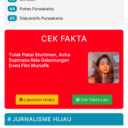
Polres Purwakarta
Diskominfo Purwakarta
CEK FAKTA
Tolak Pakai Stuntman, Acha
Septriasa Rela Gelantungan
Demi Film Munafik
Laporkan Hoaks
Cek Fakta Lain
JURNALISME HIJAU