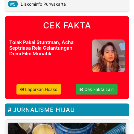
Diskominfo Purwakarta
CEK FAKTA
Tolak Pakai Stuntman, Acha
Septriasa Rela Gelantungan
Demi Film Munafik
Laporkan Hoaks
Cek Fakta Lain
JURNALISME HIJAU