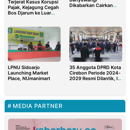
Terjerat Kasus Korupsi
Dikabarkan Cairkan
Pajak, Kejagung Cegah
Anggaran Pengerjaan
Bos Djarum ke Luar
Proyek Paving Tahap
Negeri
Dua Ditahap Pertama
LPNU Sidoarjo
35 Anggota DPRD Kota
Launching Market
Cirebon Periode 2024-
Place, NUmanimart
2029 Resmi Dilantik, Ini
Nama-namanya
MEDIA PARTNER