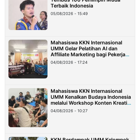
Terbaik Indonesia
05/08/2026 - 15:49
Mahasiswa KKN Internasional
UMM Gelar Pelatihan AI dan
Affiliate Marketing bagi Pekerja
Migran Indonesia di Taiwan
04/08/2026 - 17:24
Mahasiswa KKN Internasional
UMM Kenalkan Budaya Indonesia
melalui Workshop Konten Kreatif
di Taiwan
04/08/2026 - 10:27
KKN Berdampak UMM Kelompok