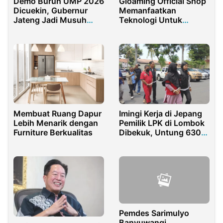
Demo Buruh UMP 2026
Gloaming Official Shop
Dicuekin, Gubernur
Memanfaatkan
Jateng Jadi Musuh
Teknologi Untuk
Warga
Berjualan Online
Membuat Ruang Dapur
Imingi Kerja di Jepang
Lebih Menarik dengan
Pemilik LPK di Lombok
Furniture Berkualitas
Dibekuk, Untung 630
Juta
Pemdes Sarimulyo
Banyuwangi