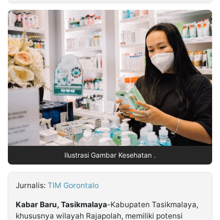
MULTIMEDIA
INDONESIA
Partner
Insight
Suara
Lens
Daily
Jalan
Idealita
Kita
Dinamikapost.com
Radar
Seedbacklink
NTB
Time
IDN
Jogja
Rakyat
News
Notice
Baru
Follow
Kabarbaru
Ilustrasi Gambar Kesehatan .
Jurnalis:
TIM Gorontalo
Kabar Baru, Tasikmalaya
-Kabupaten Tasikmalaya,
khususnya wilayah Rajapolah, memiliki potensi