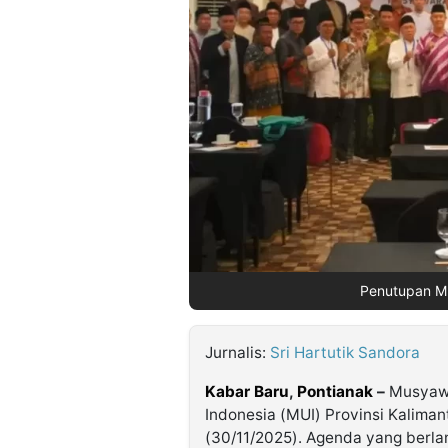
©
Kabarbaru.co
-
2026
PT.
Kabarbaru
Media
Holding
Penutupan Mu
Jurnalis:
Sri Hartutik Sandora
Kabar Baru
,
Pontianak
–
Musyawa
Indonesia (MUI) Provinsi Kalima
(30/11/2025). Agenda yang berlan