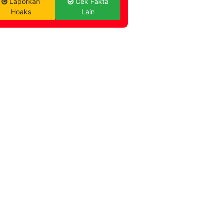
Laporkan
Cek Fakta
Hoaks
Lain