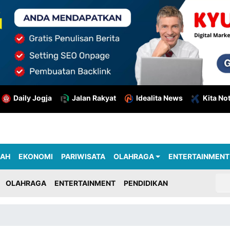
Daily Jogja
Jalan Rakyat
Idealita News
Kita No
RAH
EKONOMI
PARIWISATA
OLAHRAGA
ENTERTAINMENT
OLAHRAGA
ENTERTAINMENT
PENDIDIKAN