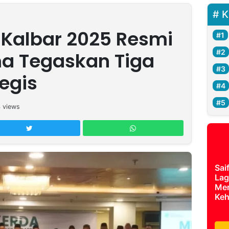
K
Kalbar 2025 Resmi
ma Tegaskan Tiga
egis
4
views
Sai
Lag
Mer
Keh