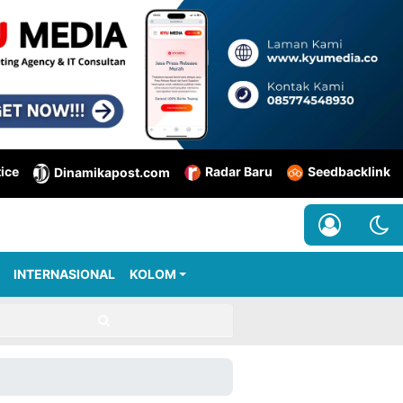
tice
Radar Baru
Seedbacklink
Dinamikapost.com
INTERNASIONAL
KOLOM