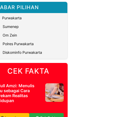
ABAR PILIHAN
Purwakarta
Sumenep
Om Zein
Polres Purwakarta
Diskominfo Purwakarta
CEK FAKTA
full Amzi: Menulis
u sebagai Cara
ekam Realitas
idupan