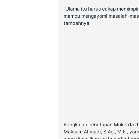
“Ulama itu harus cakap memimpin
mampu mengayomi masalah-masal
tambahnya.
Rangkaian penutupan Mukerda d
Maksum Ahmadi, S.Ag., M.E., ya
yang dihasilkan serta perlindunga