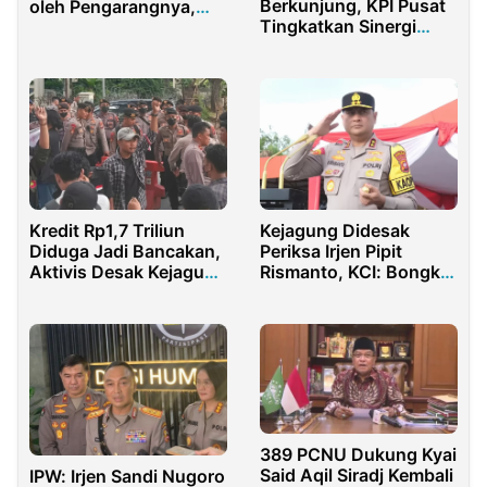
Berkunjung, KPI Pusat
oleh Pengarangnya,
Tingkatkan Sinergi
Hati Gus Muhaimin
Pengawasan Penyiaran
Bergetar
Kredit Rp1,7 Triliun
Kejagung Didesak
Diduga Jadi Bancakan,
Periksa Irjen Pipit
Aktivis Desak Kejagung
Rismanto, KCI: Bongkar
Periksa Dirut BRI
Jaringan Beking Kasus
Tambang Aseng
389 PCNU Dukung Kyai
Said Aqil Siradj Kembali
IPW: Irjen Sandi Nugoro