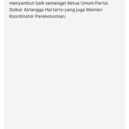
menyambut baik semangat Ketua Umum Partai
Golkar Airlangga Hartarto yang juga Menteri
©
Koordinator Perekonomian.
Kabarbaru.co
-
2026
PT.
Kabarbaru
Media
Holding