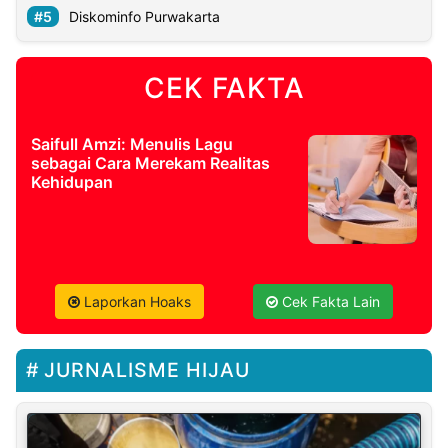
Diskominfo Purwakarta
CEK FAKTA
Saifull Amzi: Menulis Lagu
sebagai Cara Merekam Realitas
Kehidupan
Laporkan Hoaks
Cek Fakta Lain
JURNALISME HIJAU