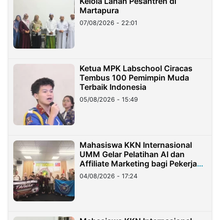
Kelola Lahan Pesantren di
Martapura
07/08/2026 - 22:01
Ketua MPK Labschool Ciracas
Tembus 100 Pemimpin Muda
Terbaik Indonesia
05/08/2026 - 15:49
Mahasiswa KKN Internasional
UMM Gelar Pelatihan AI dan
Affiliate Marketing bagi Pekerja
Migran Indonesia di Taiwan
04/08/2026 - 17:24