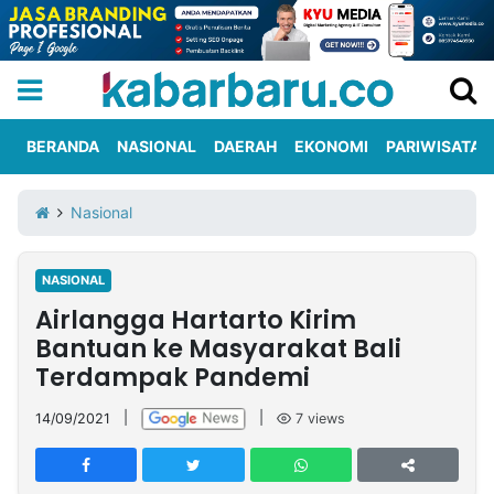
BERANDA
NASIONAL
DAERAH
EKONOMI
PARIWISATA
Informasi
KabarbaruTV
Kirim
Tentang
Nasional
Iklan
Berita
Kami
NASIONAL
Berita
Airlangga Hartarto Kirim
Nasional
International
Olahraga
Entertainment
Daerah
Pariwisata
Kuliner
Kolom
Bantuan ke Masyarakat Bali
Terdampak Pandemi
Network
14/09/2021
|
|
7
views
PT
TREETAN