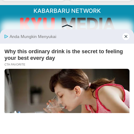
KABARBARU NETWORK
About Our Kabarbaru.co
Kabarbaru.co menyajikan berita aktual dan
inspiratif dari sudut pandang berbaik sangka
serta terverifikasi dari sumber yang tepat.
Follow Kabarbaru
Kabarbaru.co