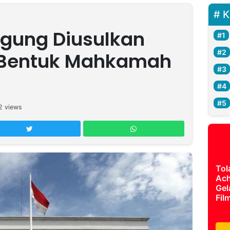
K
ung Diusulkan
 Bentuk Mahkamah
2
views
Tol
Ach
Gel
Fil