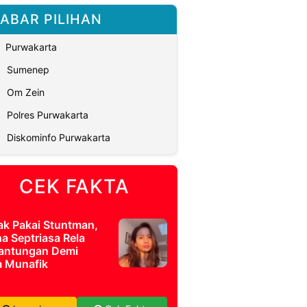
ABAR PILIHAN
Purwakarta
Sumenep
Om Zein
Polres Purwakarta
Diskominfo Purwakarta
CEK FAKTA
ak Pakai Stuntman,
a Septriasa Rela
antungan Demi
m Munafik