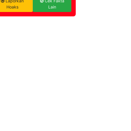
Laporkan
Cek Fakta
Hoaks
Lain