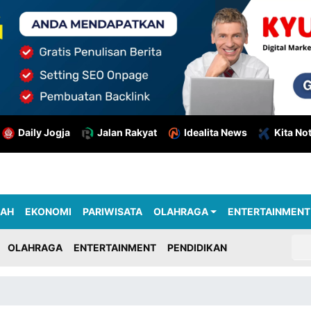
Daily Jogja
Jalan Rakyat
Idealita News
Kita No
RAH
EKONOMI
PARIWISATA
OLAHRAGA
ENTERTAINMENT
OLAHRAGA
ENTERTAINMENT
PENDIDIKAN