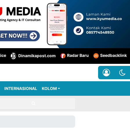
tice
Radar Baru
Seedbacklink
Dinamikapost.com
INTERNASIONAL
KOLOM