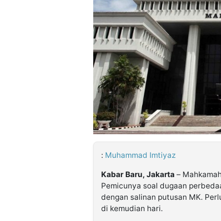
©
Kabarbaru.co
-
2026
PT.
Kabarbaru
Media
Holding
:
Muhammad Imtiyaz
Kabar Baru, Jakarta
– Mahkamah K
Pemicunya soal dugaan perbedaa
dengan salinan putusan MK. Perlu 
di kemudian hari.