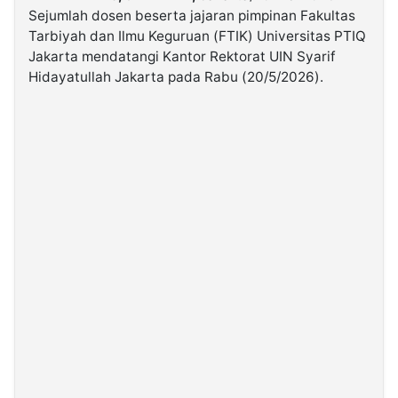
Sejumlah dosen beserta jajaran pimpinan Fakultas
Tarbiyah dan Ilmu Keguruan (FTIK) Universitas PTIQ
©
Jakarta mendatangi Kantor Rektorat UIN Syarif
Kabarbaru.co
-
Hidayatullah Jakarta pada Rabu (20/5/2026).
2026
PT.
Kabarbaru
Media
Holding