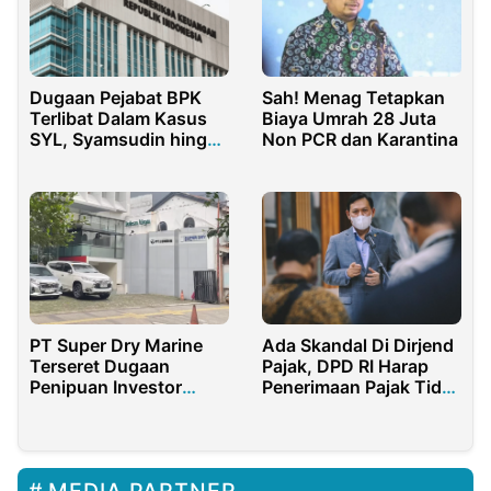
Dugaan Pejabat BPK
Sah! Menag Tetapkan
Terlibat Dalam Kasus
Biaya Umrah 28 Juta
SYL, Syamsudin hingga
Non PCR dan Karantina
Padang Pamungkas
Menjadi Sorotan
PT Super Dry Marine
Ada Skandal Di Dirjend
Terseret Dugaan
Pajak, DPD RI Harap
Penipuan Investor
Penerimaan Pajak Tidak
Asing di Banyuwangi
Terganggu