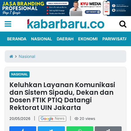
BERANDA
NASIONAL
DAERAH
EKONOMI
PARIWISATA
Informasi
KabarbaruTV
Kirim
Tentang
Nasional
Iklan
Berita
Kami
NASIONAL
Berita
Keluhkan Layanan Komunikasi
Nasional
International
Olahraga
Entertainment
Daerah
Pariwisata
Kuliner
Kolom
dan Sistem Sipadu, Dekan dan
Dosen FTIK PTIQ Datangi
Rektorat UIN Jakarta
Network
20/05/2026
|
|
20
views
PT
TREETAN