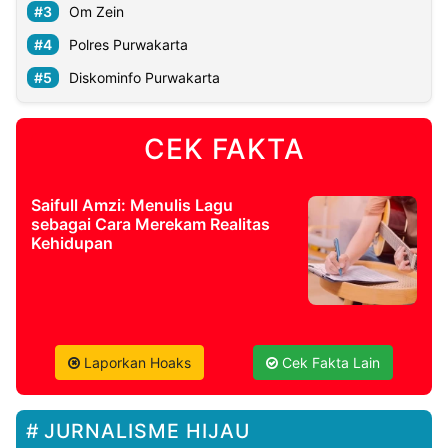
Om Zein
Polres Purwakarta
Diskominfo Purwakarta
CEK FAKTA
Saifull Amzi: Menulis Lagu
sebagai Cara Merekam Realitas
Kehidupan
Laporkan Hoaks
Cek Fakta Lain
JURNALISME HIJAU