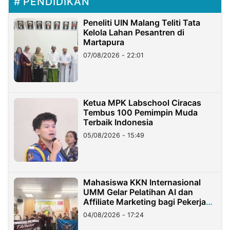
PENDIDIKAN
Peneliti UIN Malang Teliti Tata
Kelola Lahan Pesantren di
Martapura
07/08/2026 - 22:01
Ketua MPK Labschool Ciracas
Tembus 100 Pemimpin Muda
Terbaik Indonesia
05/08/2026 - 15:49
Mahasiswa KKN Internasional
UMM Gelar Pelatihan AI dan
Affiliate Marketing bagi Pekerja
Migran Indonesia di Taiwan
04/08/2026 - 17:24