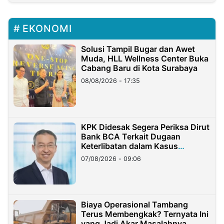
EKONOMI
Solusi Tampil Bugar dan Awet
Muda, HLL Wellness Center Buka
Cabang Baru di Kota Surabaya
08/08/2026 - 17:35
KPK Didesak Segera Periksa Dirut
Bank BCA Terkait Dugaan
Keterlibatan dalam Kasus
Hilangnya Dana Nasabah Rp2,58
07/08/2026 - 09:06
Miliar
Biaya Operasional Tambang
Terus Membengkak? Ternyata Ini
yang Jadi Akar Masalahnya