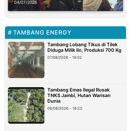
Solusi Krisis Iklim
04/07/2026
TAMBANG ENERGY
Tambang Lobang Tikus di Tilek
Diduga Milik Iin, Produksi 700 Kg
07/08/2026 - 19:02
Tambang Emas Ilegal Rusak
TNKS Jambi, Hutan Warisan
Dunia
06/08/2026 - 16:23