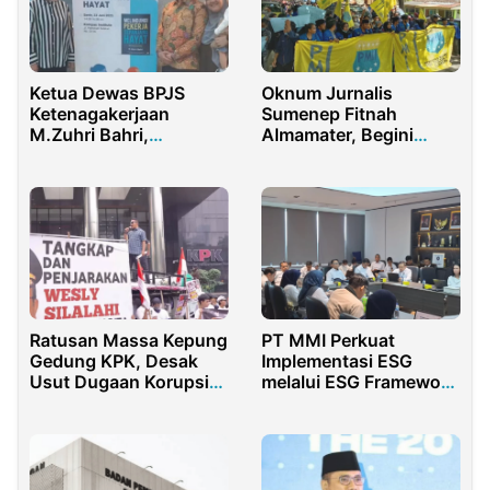
Ketua Dewas BPJS
Oknum Jurnalis
Ketenagakerjaan
Sumenep Fitnah
M.Zuhri Bahri,
Almamater, Begini
Luncurkan Buku
Tanggapan PB PMI
“Melindungi Pekerja
Sepanjang Hayat”
Ratusan Massa Kepung
PT MMI Perkuat
Gedung KPK, Desak
Implementasi ESG
Usut Dugaan Korupsi
melalui ESG Framework
Eks Rumah Singgah di
& Roadmap SPSL Group
Pematangsiantar