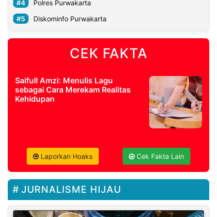
Polres Purwakarta
Diskominfo Purwakarta
CEK FAKTA
Saifull Amzi: Menulis Lagu
sebagai Cara Merekam Realitas
Kehidupan
Laporkan Hoaks
Cek Fakta Lain
JURNALISME HIJAU