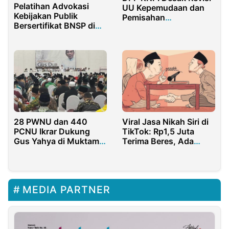
Pelatihan Advokasi
UU Kepemudaan dan
Kebijakan Publik
Pemisahan
Bersertifikat BNSP di
Kementerian Pemuda
Duta Training
dari Olahraga
28 PWNU dan 440
Viral Jasa Nikah Siri di
PCNU Ikrar Dukung
TikTok: Rp1,5 Juta
Gus Yahya di Muktamar
Terima Beres, Ada
Ke-34
Saksi hingga Penghulu!
MEDIA PARTNER