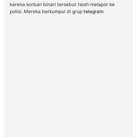
karena korban binari tersebut telah melapor ke
polisi. Mereka berkumpul di grup
telegram
.
©
Kabarbaru.co
-
2026
PT.
Kabarbaru
Media
Holding