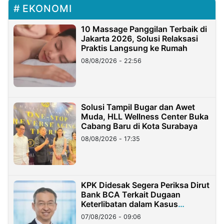
EKONOMI
10 Massage Panggilan Terbaik di
Jakarta 2026, Solusi Relaksasi
Praktis Langsung ke Rumah
08/08/2026 - 22:56
Solusi Tampil Bugar dan Awet
Muda, HLL Wellness Center Buka
Cabang Baru di Kota Surabaya
08/08/2026 - 17:35
KPK Didesak Segera Periksa Dirut
Bank BCA Terkait Dugaan
Keterlibatan dalam Kasus
Hilangnya Dana Nasabah Rp2,58
07/08/2026 - 09:06
Miliar