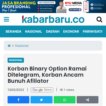
BERANDA
NASIONAL
DAERAH
EKONOMI
PARIWISATA
Informasi
KabarbaruTV
Kirim
Tentang
Nasional
Iklan
Berita
Kami
NASIONAL
Berita
Korban Binary Option Ramai
Nasional
International
Olahraga
Entertainment
Daerah
Pariwisata
Kuliner
Kolom
Ditelegram, Korban Ancam
Bunuh Afiliator
Network
13/02/2022
|
|
1
views
PT
TREETAN