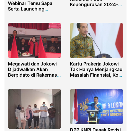
Webinar Temu Sapa
Kepengurusan 2024-
Serta Launching
2027
Lembaga Baru
Megawati dan Jokowi
Kartu Prakerja Jokowi
Dijadwalkan Akan
Tak Hanya Menjangkau
Berpidato di Rakernas
Masalah Finansial, Kok
PDI Perjuangan
Bisa?
DPP KNPI Desak Revisi