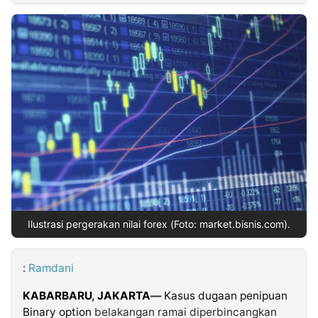
MULTIMEDIA
INDONESIA
Partner
Insight
Suara
Lens
Daily
Jalan
Idealita
Kita
Dinamikapost.com
Radar
Seedbacklink
NTB
Time
IDN
Jogja
Rakyat
News
Notice
Baru
Follow
Kabarbaru
Ilustrasi pergerakan nilai forex (Foto: market.bisnis.com).
:
Ramdani
KABARBARU
,
JAKARTA
—
Kasus dugaan penipuan
Binary option
belakangan ramai diperbincangkan