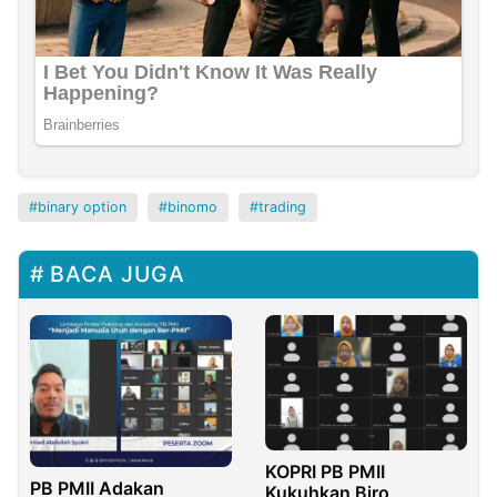
binary option
binomo
trading
BACA JUGA
KOPRI PB PMII
PB PMII Adakan
Kukuhkan Biro