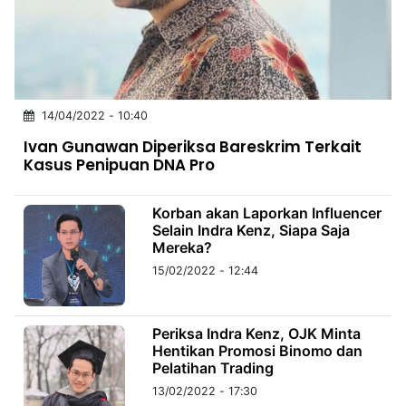
MULTIMEDIA
INDONESIA
Partner
14/04/2022 - 10:40
Insight
Suara
Lens
Daily
Jalan
Idealita
Kita
Dinamikapost.com
Radar
Seedbacklink
Ivan Gunawan Diperiksa Bareskrim Terkait
NTB
Time
IDN
Jogja
Rakyat
News
Notice
Baru
Kasus Penipuan DNA Pro
Follow
Kabarbaru
Korban akan Laporkan Influencer
Selain Indra Kenz, Siapa Saja
Mereka?
15/02/2022 - 12:44
Periksa Indra Kenz, OJK Minta
Hentikan Promosi Binomo dan
Pelatihan Trading
13/02/2022 - 17:30