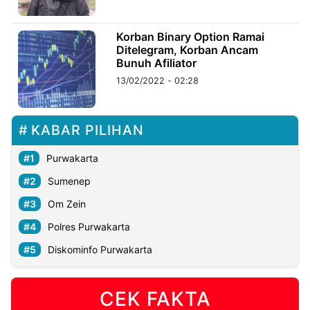
©
Korban Binary Option Ramai
Kabarbaru.co
Ditelegram, Korban Ancam
-
2026
Bunuh Afiliator
13/02/2022 - 02:28
PT.
Kabarbaru
Media
Holding
KABAR PILIHAN
Purwakarta
Sumenep
Om Zein
Polres Purwakarta
Diskominfo Purwakarta
CEK FAKTA