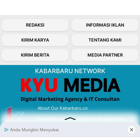
REDAKSI
INFORMASI IKLAN
KIRIM KARYA
TENTANG KAMI
KIRIM BERITA
MEDIA PARTNER
KABARBARU NETWORK
About Our Kabarbaru.co
Kabarbaru.co menyajikan berita aktual dan
inspiratif dari sudut pandang berbaik sangka
serta terverifikasi dari sumber yang tepat.