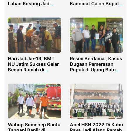
Lahan Kosong Jadi
Kandidat Calon Bupati
Kebun, Dukung
Banyuwangi
Ketahanan Pangan
Hari Jadi ke-19, BMT
Resmi Berdamai, Kasus
NU Jatim Sukses Gelar
Dugaan Pemerasan
Bedah Rumah di
Pupuk di Ujung Batu
Pamekasan
Dianggap Selesai
Wabup Sumenep Bantu
Apel HSN 2022 Di Kubu
Tangani Banjir di
Raya Jadi Ajang Ramah