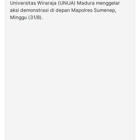
Universitas Wiraraja (UNIJA) Madura menggelar
aksi demonstrasi di depan Mapolres Sumenep,
©
Minggu (31/8).
Kabarbaru.co
-
2026
PT.
Kabarbaru
Media
Holding