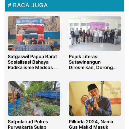
BACA JUGA
Satgaswil Papua Barat
Pojok Literasi
Sosialisasi Bahaya
Sutawinangun
Radikalisme Medsos di
Diresmikan, Dorong
SMK Modelink
Minat Baca Generasi
Digital
Satpolairud Polres
Pilkada 2024, Nama
Purwakarta Sulap
Gus Makki Masuk