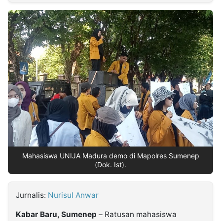
MULTIMEDIA
INDONESIA
Partner
Insight
Suara
Lens
Daily
Jalan
Idealita
Kita
Dinamikapost.com
Radar
Seedbacklink
NTB
Time
IDN
Jogja
Rakyat
News
Notice
Baru
Follow
Kabarbaru
Mahasiswa UNIJA Madura demo di Mapolres Sumenep
(Dok. Ist).
Jurnalis:
Nurisul Anwar
Kabar Baru, Sumenep
– Ratusan mahasiswa