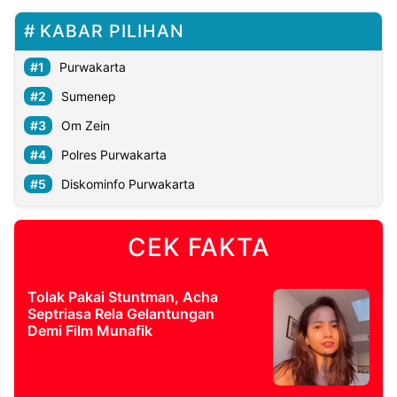
KABAR PILIHAN
Purwakarta
Sumenep
Om Zein
Polres Purwakarta
Diskominfo Purwakarta
CEK FAKTA
Tolak Pakai Stuntman, Acha
Septriasa Rela Gelantungan
Demi Film Munafik