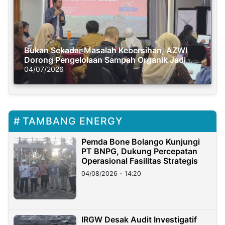
Bukan Sekadar Masalah Kebersihan, AZWI
Dorong Pengelolaan Sampah Organik Jadi
Solusi Krisis Iklim
04/07/2026
TAMBANG ENERGY
Pemda Bone Bolango Kunjungi
PT BNPG, Dukung Percepatan
Operasional Fasilitas Strategis
04/08/2026 - 14:20
IRGW Desak Audit Investigatif