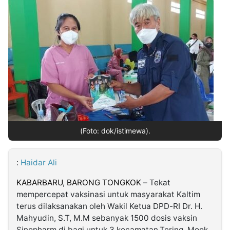
MULTIMEDIA
INDONESIA
Partner
Insight
Suara
Lens
Daily
Jalan
Idealita
Kita
Dinamikapost.com
Radar
Seedbacklink
NTB
Time
IDN
Jogja
Rakyat
News
Notice
Baru
Follow
Kabarbaru
(Foto: dok/istimewa).
:
Haidar Ali
KABARBARU
,
BARONG TONGKOK
– Tekat
mempercepat vaksinasi untuk masyarakat Kaltim
terus dilaksanakan oleh Wakil Ketua DPD-RI Dr. H.
Mahyudin, S.T, M.M sebanyak 1500 dosis vaksin
Sinopharm di bagi untuk 3 kecamatan,Tering, Mook