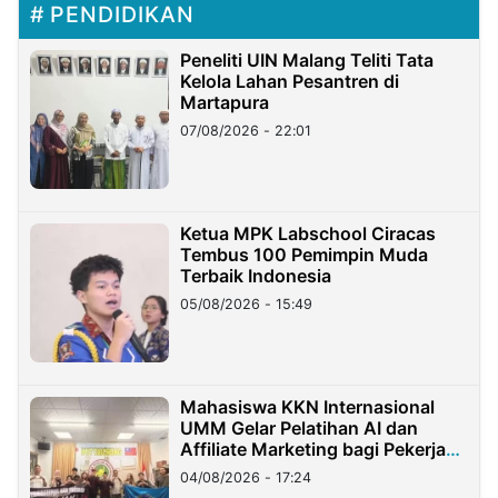
PENDIDIKAN
Peneliti UIN Malang Teliti Tata
Kelola Lahan Pesantren di
Martapura
07/08/2026 - 22:01
Ketua MPK Labschool Ciracas
Tembus 100 Pemimpin Muda
Terbaik Indonesia
05/08/2026 - 15:49
Mahasiswa KKN Internasional
UMM Gelar Pelatihan AI dan
Affiliate Marketing bagi Pekerja
Migran Indonesia di Taiwan
04/08/2026 - 17:24