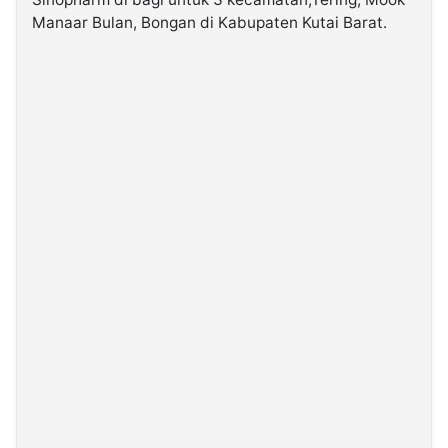
Manaar Bulan, Bongan di Kabupaten Kutai Barat.
©
Kabarbaru.co
-
2026
PT.
Kabarbaru
Media
Holding