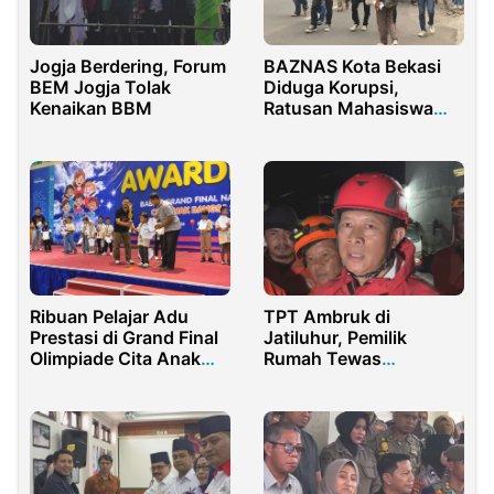
Jogja Berdering, Forum
BAZNAS Kota Bekasi
BEM Jogja Tolak
Diduga Korupsi,
Kenaikan BBM
Ratusan Mahasiswa
Demo di Depan Kejari
Ribuan Pelajar Adu
TPT Ambruk di
Prestasi di Grand Final
Jatiluhur, Pemilik
Olimpiade Cita Anak
Rumah Tewas
Bangsa 2026
Tertimbun Longsor