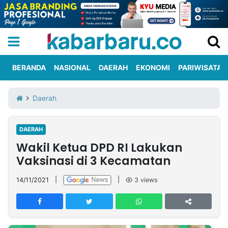
BERANDA
NASIONAL
DAERAH
EKONOMI
PARIWISATA
Informasi
KabarbaruTV
Kirim
Tentang
Daerah
Iklan
Berita
Kami
DAERAH
Berita
Wakil Ketua DPD RI Lakukan
Nasional
International
Olahraga
Entertainment
Daerah
Pariwisata
Kuliner
Kolom
Vaksinasi di 3 Kecamatan
14/11/2021
|
|
3
views
Network
PT
TREETAN