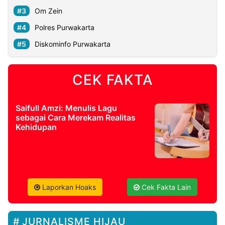
Om Zein
Polres Purwakarta
Diskominfo Purwakarta
CEK FAKTA
Saifull Amzi: Menulis Lagu
sebagai Cara Merekam Realitas
Kehidupan
Laporkan Hoaks
Cek Fakta Lain
JURNALISME HIJAU