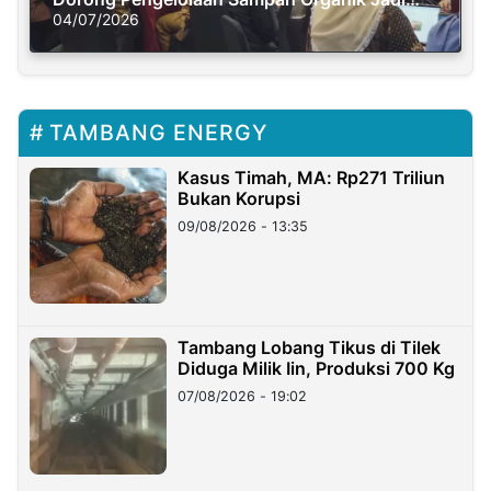
Solusi Krisis Iklim
04/07/2026
TAMBANG ENERGY
Kasus Timah, MA: Rp271 Triliun
Bukan Korupsi
09/08/2026 - 13:35
Tambang Lobang Tikus di Tilek
Diduga Milik Iin, Produksi 700 Kg
07/08/2026 - 19:02