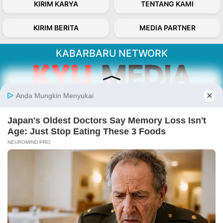
KIRIM KARYA
TENTANG KAMI
KIRIM BERITA
MEDIA PARTNER
KABARBARU NETWORK
About Our Kabarbaru.co
Kabarbaru.co menyajikan berita aktual dan
inspiratif dari sudut pandang berbaik sangka
serta terverifikasi dari sumber yang tepat.
Follow Kabarbaru