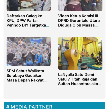
Daftarkan Caleg ke
Video Ketua Komisi III
KPU, DPW Partai
DPRD Gorontalo Utara
Perindo DIY Targetkan
Diduga Cibir Massa
10 Persen Kursi
Aksi, Publik Desak
Rahmat Gobel
Tertibkan Kader
SPM Sebut Walikota
LaNyalla Satu Demi
Surabaya Gadaikan
Satu 7 Titah Raja dan
Masa Depan Rakyat
Sultan Nusantara akan
dengan Utang dan
Diperjuangkan
Markup APBD
MEDIA PARTNER