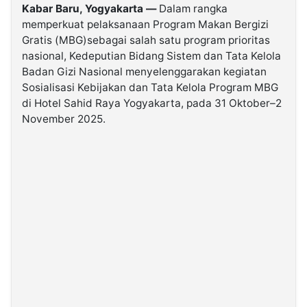
Kabar Baru, Yogyakarta —
Dalam rangka
memperkuat pelaksanaan Program Makan Bergizi
©
Gratis (MBG)sebagai salah satu program prioritas
Kabarbaru.co
-
nasional, Kedeputian Bidang Sistem dan Tata Kelola
2026
Badan Gizi Nasional menyelenggarakan kegiatan
Sosialisasi Kebijakan dan Tata Kelola Program MBG
PT.
di Hotel Sahid Raya Yogyakarta, pada 31 Oktober–2
Kabarbaru
Media
November 2025.
Holding