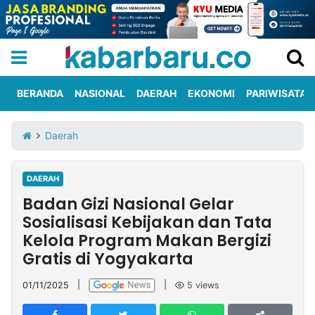
BERANDA
NASIONAL
DAERAH
EKONOMI
PARIWISATA
Informasi
KabarbaruTV
Kirim
Tentang
Daerah
Iklan
Berita
Kami
DAERAH
Berita
Badan Gizi Nasional Gelar
Nasional
International
Olahraga
Entertainment
Daerah
Pariwisata
Kuliner
Kolom
Sosialisasi Kebijakan dan Tata
Kelola Program Makan Bergizi
Gratis di Yogyakarta
Network
01/11/2025
|
|
5
views
PT
TREETAN