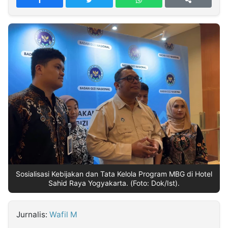
MULTIMEDIA
INDONESIA
Partner
Insight
Suara
Lens
Daily
Jalan
Idealita
Kita
Dinamikapost.com
Radar
Seedbacklink
NTB
Time
IDN
Jogja
Rakyat
News
Notice
Baru
Follow
Kabarbaru
Sosialisasi Kebijakan dan Tata Kelola Program MBG di Hotel
Sahid Raya Yogyakarta. (Foto: Dok/Ist).
Jurnalis:
Wafil M