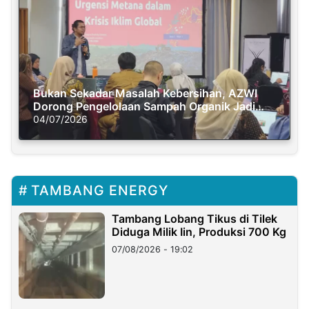
Bukan Sekadar Masalah Kebersihan, AZWI
Dorong Pengelolaan Sampah Organik Jadi
Solusi Krisis Iklim
04/07/2026
TAMBANG ENERGY
Tambang Lobang Tikus di Tilek
Diduga Milik Iin, Produksi 700 Kg
07/08/2026 - 19:02