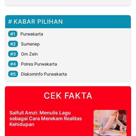
KABAR PILIHAN
Purwakarta
Sumenep
Om Zein
Polres Purwakarta
Diskominfo Purwakarta
CEK FAKTA
Saifull Amzi: Menulis Lagu
sebagai Cara Merekam Realitas
Kehidupan