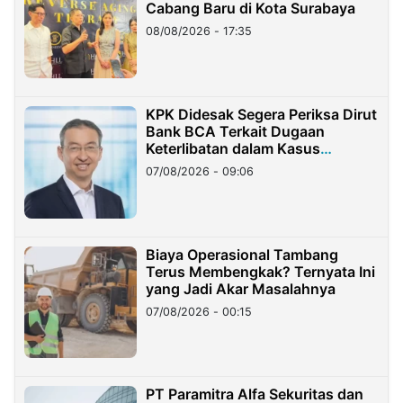
Cabang Baru di Kota Surabaya
08/08/2026 - 17:35
KPK Didesak Segera Periksa Dirut
Bank BCA Terkait Dugaan
Keterlibatan dalam Kasus
Hilangnya Dana Nasabah Rp2,58
07/08/2026 - 09:06
Miliar
Biaya Operasional Tambang
Terus Membengkak? Ternyata Ini
yang Jadi Akar Masalahnya
07/08/2026 - 00:15
PT Paramitra Alfa Sekuritas dan