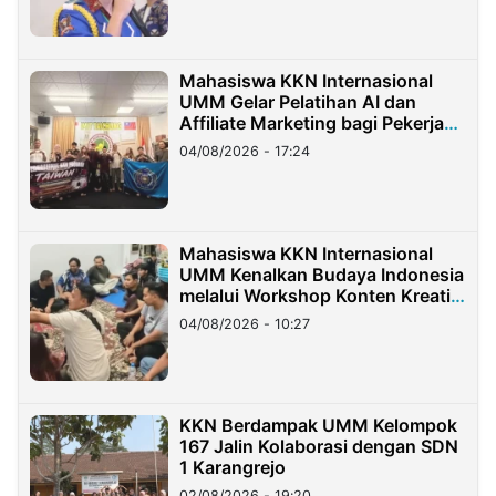
Mahasiswa KKN Internasional
UMM Gelar Pelatihan AI dan
Affiliate Marketing bagi Pekerja
Migran Indonesia di Taiwan
04/08/2026 - 17:24
Mahasiswa KKN Internasional
UMM Kenalkan Budaya Indonesia
melalui Workshop Konten Kreatif
di Taiwan
04/08/2026 - 10:27
KKN Berdampak UMM Kelompok
167 Jalin Kolaborasi dengan SDN
1 Karangrejo
02/08/2026 - 19:20