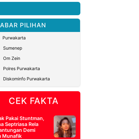
ABAR PILIHAN
Purwakarta
Sumenep
Om Zein
Polres Purwakarta
Diskominfo Purwakarta
CEK FAKTA
ak Pakai Stuntman,
a Septriasa Rela
antungan Demi
m Munafik