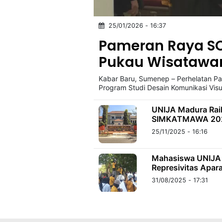
25/01/2026 - 16:37
©
Kabarbaru.co
Pameran Raya S
-
2026
Pukau Wisatawa
Kabar Baru, Sumenep – Perhelatan P
PT.
Kabarbaru
Program Studi Desain Komunikasi Visu
Media
Holding
UNIJA Madura Raih
SIMKATMAWA 20
25/11/2025 - 16:16
Mahasiswa UNIJA 
Represivitas Apar
31/08/2025 - 17:31