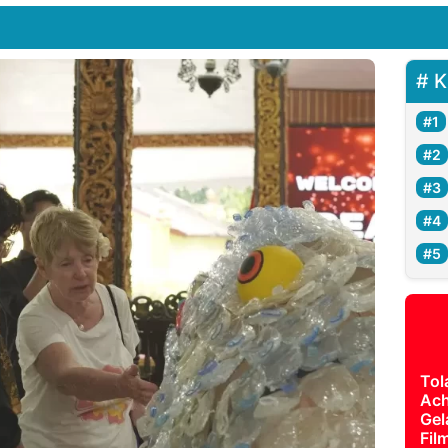
K
Tol
Ach
Gel
Fil