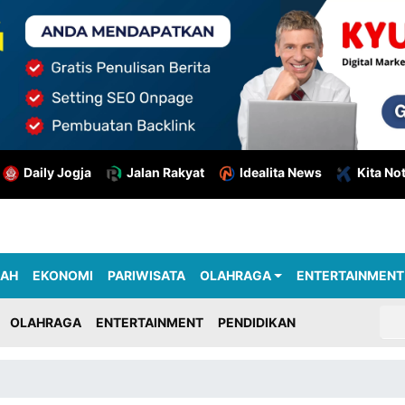
Daily Jogja
Jalan Rakyat
Idealita News
Kita No
RAH
EKONOMI
PARIWISATA
OLAHRAGA
ENTERTAINMENT
OLAHRAGA
ENTERTAINMENT
PENDIDIKAN