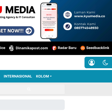
tice
Radar Baru
Seedbacklink
Dinamikapost.com
INTERNASIONAL
KOLOM