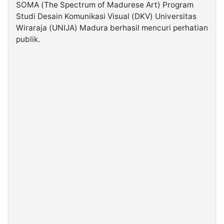
SOMA (The Spectrum of Madurese Art) Program
Studi Desain Komunikasi Visual (DKV) Universitas
©
Wiraraja (UNIJA) Madura berhasil mencuri perhatian
Kabarbaru.co
-
publik.
2026
PT.
Kabarbaru
Media
Holding