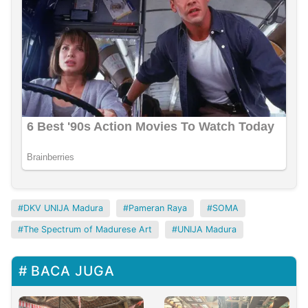
DKV UNIJA Madura
Pameran Raya
SOMA
The Spectrum of Madurese Art
UNIJA Madura
BACA JUGA