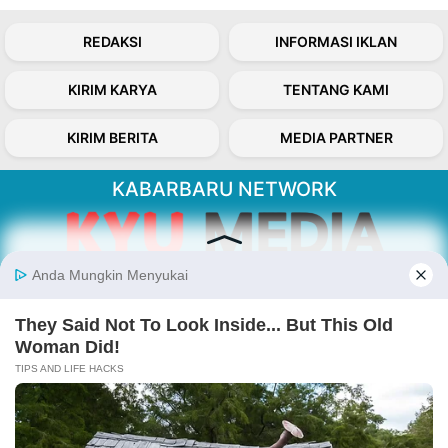
REDAKSI
INFORMASI IKLAN
KIRIM KARYA
TENTANG KAMI
KIRIM BERITA
MEDIA PARTNER
KABARBARU NETWORK
About Our Kabarbaru.co
Kabarbaru.co menyajikan berita aktual dan
inspiratif dari sudut pandang berbaik sangka
serta terverifikasi dari sumber yang tepat.
Follow Kabarbaru