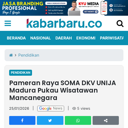
BERANDA
NASIONAL
DAERAH
EKONOMI
PARIWISATA
Informasi
KabarbaruTV
Kirim
Tentang
Pendidikan
Iklan
Berita
Kami
PENDIDIKAN
Berita
Pameran Raya SOMA DKV UNIJA
Nasional
International
Olahraga
Entertainment
Daerah
Pariwisata
Kuliner
Kolom
Madura Pukau Wisatawan
Mancanegara
Network
25/01/2026
|
|
5
views
PT
TREETAN