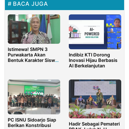
BACA JUGA
Istimewa! SMPN 3
Indibiz KTI Dorong
Purwakarta Akan
Inovasi Hijau Berbasis
Bentuk Karakter Siswa
AI Berkelanjutan
Lewat Kegiatan
“Ngosrek” Tiap Akhir
Pekan
PC ISNU Sidoarjo Siap
Hadir Sebagai Pemateri
Berikan Konstribusi