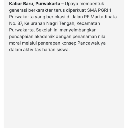
Kabar Baru, Purwakarta
– Upaya membentuk
generasi berkarakter terus diperkuat SMA PGRI 1
©
Purwakarta yang berlokasi di Jalan RE Martadinata
Kabarbaru.co
-
No. 87, Kelurahan Nagri Tengah, Kecamatan
2026
Purwakarta. Sekolah ini menyeimbangkan
pencapaian akademik dengan penanaman nilai
PT.
moral melalui penerapan konsep Pancawaluya
Kabarbaru
Media
dalam aktivitas harian siswa.
Holding