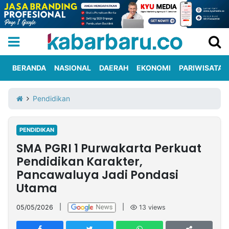
BERANDA
NASIONAL
DAERAH
EKONOMI
PARIWISATA
Informasi
KabarbaruTV
Kirim
Tentang
Pendidikan
Iklan
Berita
Kami
PENDIDIKAN
Berita
SMA PGRI 1 Purwakarta Perkuat
Nasional
International
Olahraga
Entertainment
Daerah
Pariwisata
Kuliner
Kolom
Pendidikan Karakter,
Pancawaluya Jadi Pondasi
Utama
Network
05/05/2026
|
|
13
views
PT
TREETAN