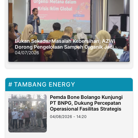
Bukan Sekadar Masalah Kebersihan, AZWI
Dorong Pengelolaan Sampah Organik Jadi
Solusi Krisis Iklim
04/07/2026
TAMBANG ENERGY
Pemda Bone Bolango Kunjungi
PT BNPG, Dukung Percepatan
Operasional Fasilitas Strategis
04/08/2026 - 14:20