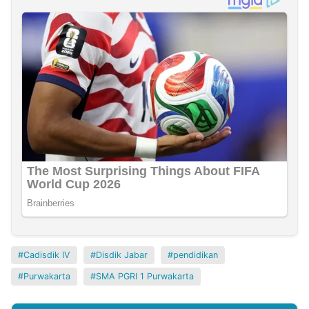
Cadisdik IV
Disdik Jabar
pendidikan
Purwakarta
SMA PGRI 1 Purwakarta