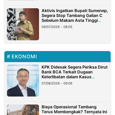
Aktivis Ingatkan Bupati Sumenep,
Segera Stop Tambang Galian C
Sebelum Makam Asta Tinggi
Longsor
09/07/2026 - 08:05
EKONOMI
KPK Didesak Segera Periksa Dirut
Bank BCA Terkait Dugaan
Keterlibatan dalam Kasus
Hilangnya Dana Nasabah Rp2,58
07/08/2026 - 09:06
Miliar
Biaya Operasional Tambang
Terus Membengkak? Ternyata Ini