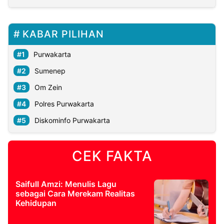
KABAR PILIHAN
Purwakarta
Sumenep
Om Zein
Polres Purwakarta
Diskominfo Purwakarta
CEK FAKTA
Saifull Amzi: Menulis Lagu
sebagai Cara Merekam Realitas
Kehidupan