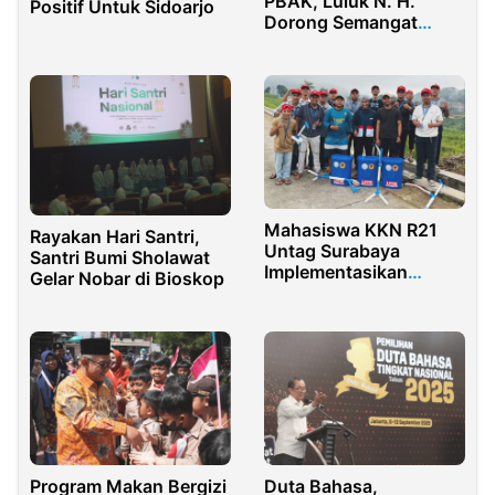
PBAK, Luluk N. H.
Positif Untuk Sidoarjo
Dorong Semangat
Mahasiswa Baru
Mahasiswa KKN R21
Rayakan Hari Santri,
Untag Surabaya
Santri Bumi Sholawat
Implementasikan
Gelar Nobar di Bioskop
Program Inovatif di
Desa Selotapak
Program Makan Bergizi
Duta Bahasa,