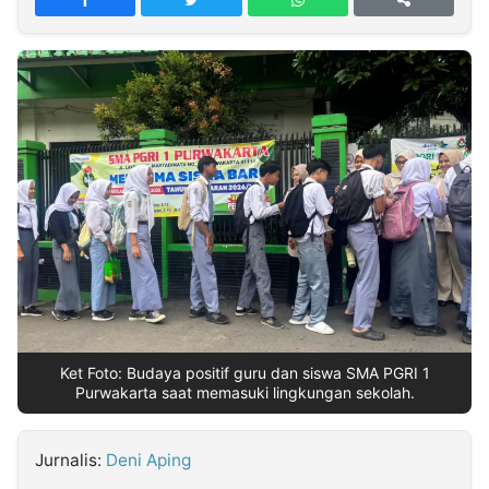
MULTIMEDIA
INDONESIA
Partner
Insight
Suara
Lens
Daily
Jalan
Idealita
Kita
Dinamikapost.com
Radar
Seedbacklink
NTB
Time
IDN
Jogja
Rakyat
News
Notice
Baru
Follow
Kabarbaru
Ket Foto: Budaya positif guru dan siswa SMA PGRI 1
Purwakarta saat memasuki lingkungan sekolah.
Jurnalis:
Deni Aping