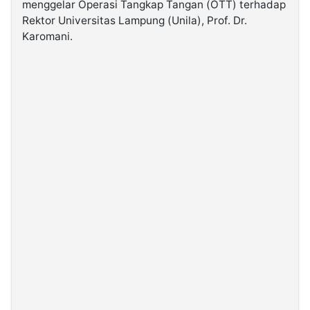
menggelar Operasi Tangkap Tangan (OTT) terhadap
Rektor Universitas Lampung (Unila), Prof. Dr.
©
Karomani.
Kabarbaru.co
-
2026
PT.
Kabarbaru
Media
Holding