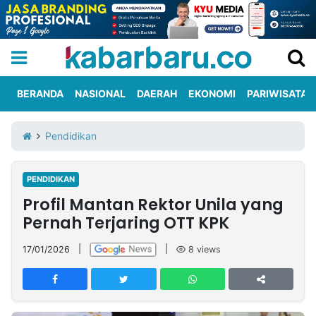
BERANDA
NASIONAL
DAERAH
EKONOMI
PARIWISATA
Informasi
KabarbaruTV
Kirim
Tentang
Pendidikan
Iklan
Berita
Kami
PENDIDIKAN
Berita
Profil Mantan Rektor Unila yang
Nasional
International
Olahraga
Entertainment
Daerah
Pariwisata
Kuliner
Kolom
Pernah Terjaring OTT KPK
17/01/2026
|
|
8
views
Network
PT
TREETAN