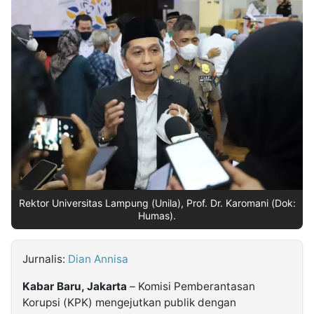
MULTIMEDIA
INDONESIA
Partner
Insight
Suara
Lens
Daily
Jalan
Idealita
Kita
Dinamikapost.com
Radar
Seedbacklink
NTB
Time
IDN
Jogja
Rakyat
News
Notice
Baru
Follow
Kabarbaru
Rektor Universitas Lampung (Unila), Prof. Dr. Karomani (Dok:
Humas).
Jurnalis:
Dian Annisa
Kabar Baru, Jakarta
– Komisi Pemberantasan
Korupsi (KPK) mengejutkan publik dengan