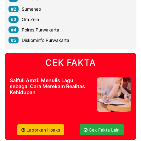
Sumenep
Om Zein
Polres Purwakarta
Diskominfo Purwakarta
CEK FAKTA
Saifull Amzi: Menulis Lagu
sebagai Cara Merekam Realitas
Kehidupan
Laporkan Hoaks
Cek Fakta Lain