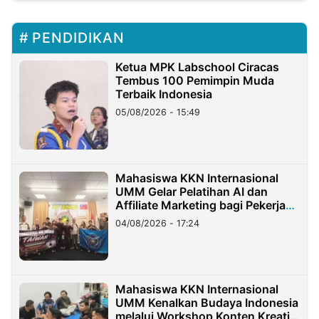
PENDIDIKAN
Ketua MPK Labschool Ciracas
Tembus 100 Pemimpin Muda
Terbaik Indonesia
05/08/2026 - 15:49
Mahasiswa KKN Internasional
UMM Gelar Pelatihan AI dan
Affiliate Marketing bagi Pekerja
Migran Indonesia di Taiwan
04/08/2026 - 17:24
Mahasiswa KKN Internasional
UMM Kenalkan Budaya Indonesia
melalui Workshop Konten Kreatif