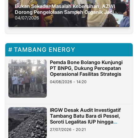
Bukan Sekadar Masalah Kebersihan, AZWI
Dorong Pengelolaan Sampah Organik Jadi
Solusi Krisis Iklim
04/07/2026
TAMBANG ENERGY
Pemda Bone Bolango Kunjungi
PT BNPG, Dukung Percepatan
Operasional Fasilitas Strategis
04/08/2026 - 14:20
IRGW Desak Audit Investigatif
Tambang Batu Bara di Pessel,
Soroti Legalitas IUP hingga
Stockpile
27/07/2026 - 20:21