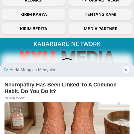
KIRIM KARYA
TENTANG KAMI
KIRIM BERITA
MEDIA PARTNER
KABARBARU NETWORK
About Our Kabarbaru.co
Kabarbaru.co menyajikan berita aktual dan
inspiratif dari sudut pandang berbaik sangka
serta terverifikasi dari sumber yang tepat.
Follow Kabarbaru