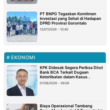
PT BNPG Tegaskan Komitmen
Investasi yang Sehat di Hadapan
DPRD Provinsi Gorontalo
12/07/2026 - 10:40
EKONOMI
KPK Didesak Segera Periksa Dirut
Bank BCA Terkait Dugaan
Keterlibatan dalam Kasus
Hilangnya Dana Nasabah Rp2,58
07/08/2026 - 09:06
Miliar
Biaya Operasional Tambang