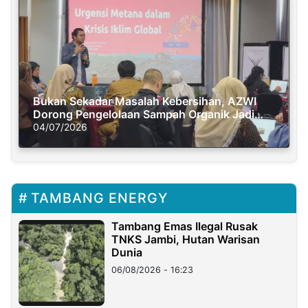
Bukan Sekadar Masalah Kebersihan, AZWI
Dorong Pengelolaan Sampah Organik Jadi
Solusi Krisis Iklim
04/07/2026
TAMBANG ENERGY
Tambang Emas Ilegal Rusak
TNKS Jambi, Hutan Warisan
Dunia
06/08/2026 - 16:23