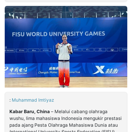
MULTIMEDIA
INDONESIA
Partner
Insight
Suara
Lens
Daily
Jalan
Idealita
Kita
Dinamikapost.com
Radar
Seedbacklink
NTB
Time
IDN
Jogja
Rakyat
News
Notice
Baru
Follow
Kabarbaru
:
Muhammad Imtiyaz
Kabar Baru, China
– Melalui cabang olahraga
wushu, lima mahasiswa Indonesia mengukir prestasi
pada ajang Pesta Olahraga Mahasiswa Dunia atau
International University Sports Federation
(FISU)