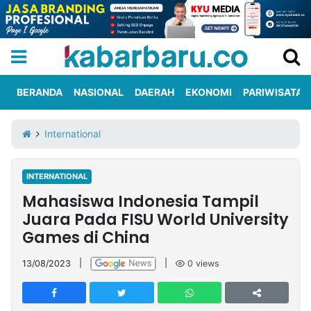
BERANDA
NASIONAL
DAERAH
EKONOMI
PARIWISATA
Informasi
KabarbaruTV
Kirim
Tentang
International
Iklan
Berita
Kami
INTERNATIONAL
Berita
Mahasiswa Indonesia Tampil
Nasional
International
Olahraga
Entertainment
Daerah
Pariwisata
Kuliner
Kolom
Juara Pada FISU World University
Games di China
Network
13/08/2023
|
|
0
views
PT
TREETAN