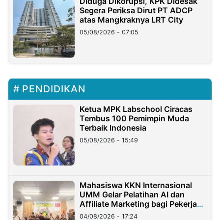
Diduga Dikorupsi, KPK Didesak
Segera Periksa Dirut PT ADCP
atas Mangkraknya LRT City
05/08/2026 - 07:05
PENDIDIKAN
Ketua MPK Labschool Ciracas
Tembus 100 Pemimpin Muda
Terbaik Indonesia
05/08/2026 - 15:49
Mahasiswa KKN Internasional
UMM Gelar Pelatihan AI dan
Affiliate Marketing bagi Pekerja
Migran Indonesia di Taiwan
04/08/2026 - 17:24