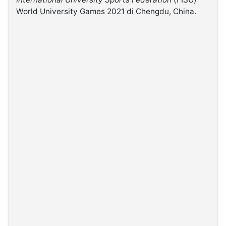
World University Games 2021 di Chengdu, China.
©
Kabarbaru.co
-
2026
PT.
Kabarbaru
Media
Holding