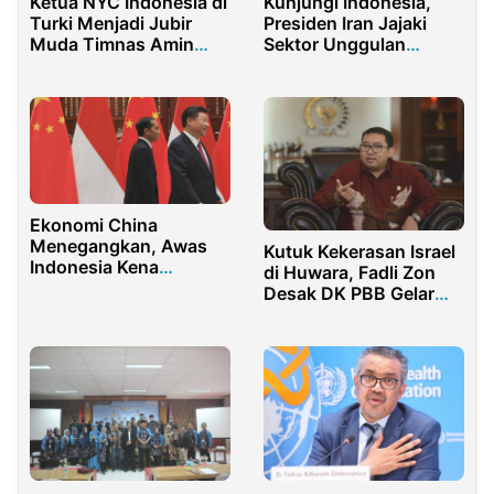
Ketua NYC Indonesia di
Kunjungi Indonesia,
Turki Menjadi Jubir
Presiden Iran Jajaki
Muda Timnas Amin
Sektor Unggulan
Luar Negeri
Kerjasama Ekonomi
Ekonomi China
Menegangkan, Awas
Kutuk Kekerasan Israel
Indonesia Kena
di Huwara, Fadli Zon
Batunya!
Desak DK PBB Gelar
Sidang Darurat