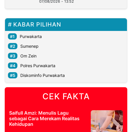
07/08/2026 - 13:52
KABAR PILIHAN
Purwakarta
Sumenep
Om Zein
Polres Purwakarta
Diskominfo Purwakarta
CEK FAKTA
Saifull Amzi: Menulis Lagu
sebagai Cara Merekam Realitas
Kehidupan