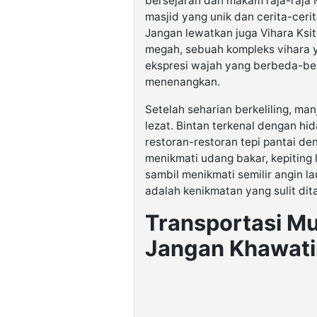
bersejarah dan makam raja-raja 
masjid yang unik dan cerita-ceri
Jangan lewatkan juga Vihara Ksi
megah, sebuah kompleks vihara 
ekspresi wajah yang berbeda-bed
menenangkan.
Setelah seharian berkeliling, ma
lezat. Bintan terkenal dengan hid
restoran-restoran tepi pantai 
menikmati udang bakar, kepiting
sambil menikmati semilir angin 
adalah kenikmatan yang sulit dit
Transportasi M
Jangan Khawatir