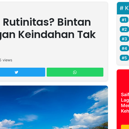
K
Rutinitas? Bintan
gan Keindahan Tak
5
views
Sai
Lag
Mer
Keh