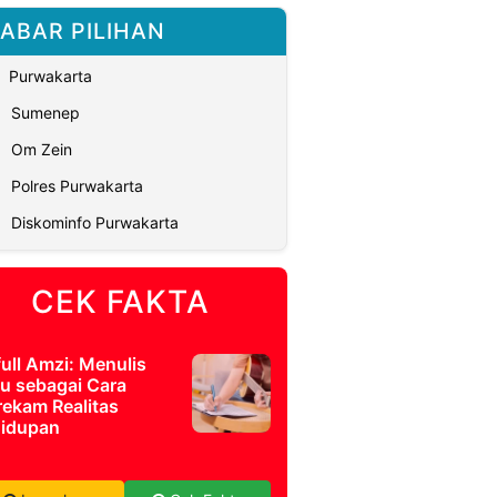
ABAR PILIHAN
Purwakarta
Sumenep
Om Zein
Polres Purwakarta
Diskominfo Purwakarta
CEK FAKTA
full Amzi: Menulis
u sebagai Cara
ekam Realitas
idupan