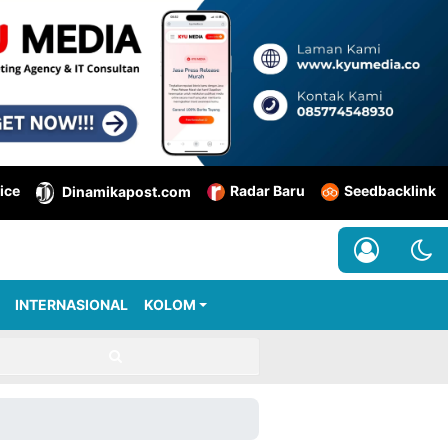
ice
Radar Baru
Seedbacklink
Dinamikapost.com
INTERNASIONAL
KOLOM