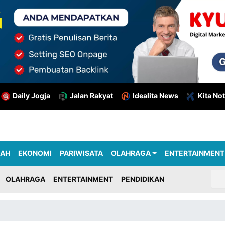
Daily Jogja
Jalan Rakyat
Idealita News
Kita Not
RAH
EKONOMI
PARIWISATA
OLAHRAGA
ENTERTAINMENT
OLAHRAGA
ENTERTAINMENT
PENDIDIKAN