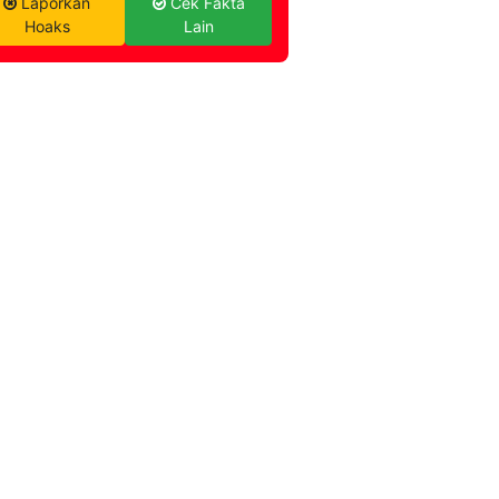
Laporkan
Cek Fakta
Hoaks
Lain