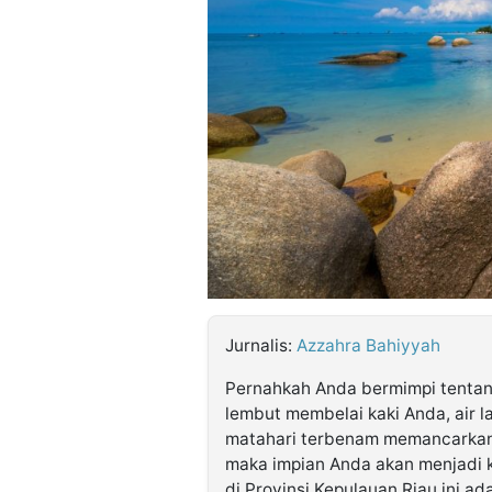
©
Kabarbaru.co
-
2026
PT.
Kabarbaru
Media
Holding
Jurnalis:
Azzahra Bahiyyah
Pernahkah Anda bermimpi tentang
lembut membelai kaki Anda, air l
matahari terbenam memancarkan 
maka impian Anda akan menjadi ke
di Provinsi Kepulauan Riau ini 