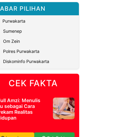
ABAR PILIHAN
Purwakarta
Sumenep
Om Zein
Polres Purwakarta
Diskominfo Purwakarta
CEK FAKTA
full Amzi: Menulis
u sebagai Cara
ekam Realitas
idupan