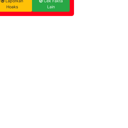
Laporkan
Cek Fakta
Hoaks
Lain