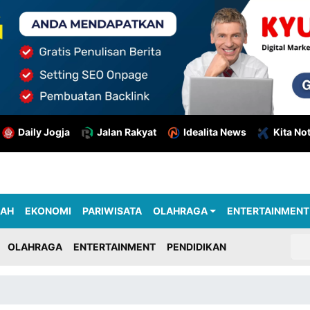
Daily Jogja
Jalan Rakyat
Idealita News
Kita No
RAH
EKONOMI
PARIWISATA
OLAHRAGA
ENTERTAINMENT
OLAHRAGA
ENTERTAINMENT
PENDIDIKAN