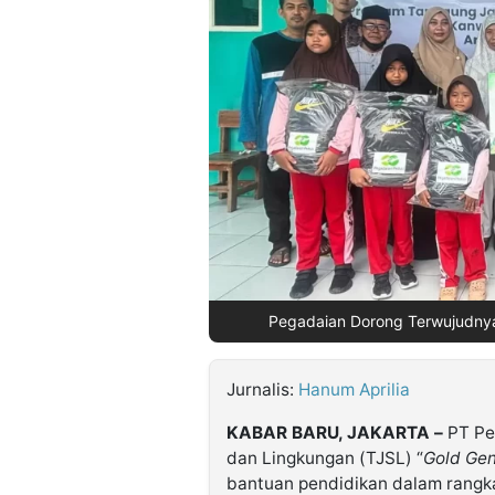
©
Kabarbaru.co
-
2026
PT.
Kabarbaru
Media
Holding
Pegadaian Dorong Terwujudnya
Jurnalis:
Hanum Aprilia
KABAR BARU, JAKARTA –
PT Pe
dan Lingkungan (TJSL) “
Gold Gen
bantuan pendidikan dalam rangka