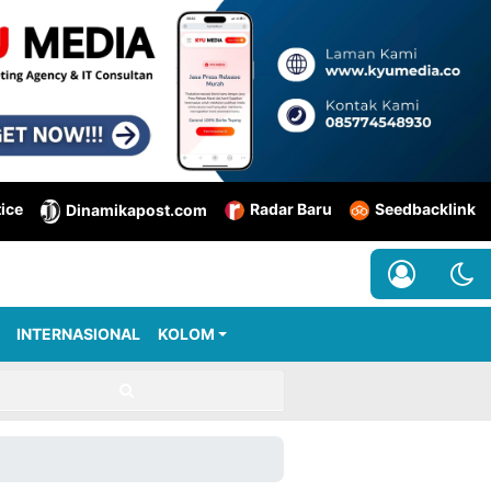
tice
Radar Baru
Seedbacklink
Dinamikapost.com
INTERNASIONAL
KOLOM