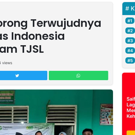
K
orong Terwujudnya
s Indonesia
ram TJSL
4
views
Sai
Lag
Mer
Keh