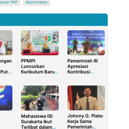
terian PKP
perumahan
angan
PPMPI
Pemerintah RI
Luncurkan
Apresiasi
Putri,
Kurikulum Baru,
Kontribusi
Dorong Prodi
Sekolah Swasta
 dan
MPI Siap Hadapi
pada
onial
Tantangan
Peningkatan IPM
Global
Johnny G. Plate:
Mahasiswa ISI
Kerja Sama
Surakarta Ikut
Pemerintah
Terlibat dalam