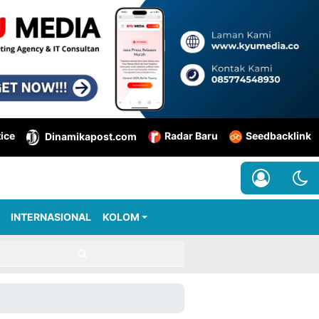
tice
Radar Baru
Seedbacklink
Dinamikapost.com
INTERNASIONAL
KOLOM