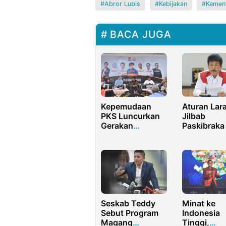
Abror Lubis
Kebijakan
Kemen
BACA JUGA
Kepemudaan
Aturan Lar
PKS Luncurkan
Jilbab
Gerakan
Paskibraka 
Pahlawan
Tidak
Demokrasi
Pancasilais
untuk Pilkada
Berbau Kol
2024
Seskab Teddy
Minat ke
Sebut Program
Indonesia
Magang
Tinggi,