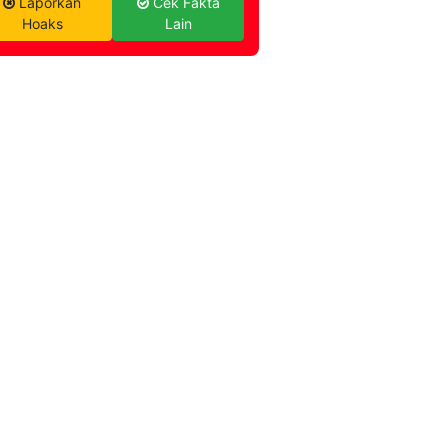
Laporkan
Cek Fakta
Hoaks
Lain