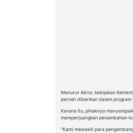
©
Kabarbaru.co
-
2026
PT.
Kabarbaru
Media
Holding
Menurut Abror, kebijakan Kement
pernah diberikan dalam program 
Karena itu, pihaknya menyampaik
memperjuangkan penambahan ku
“Kami mewakili para pengembang