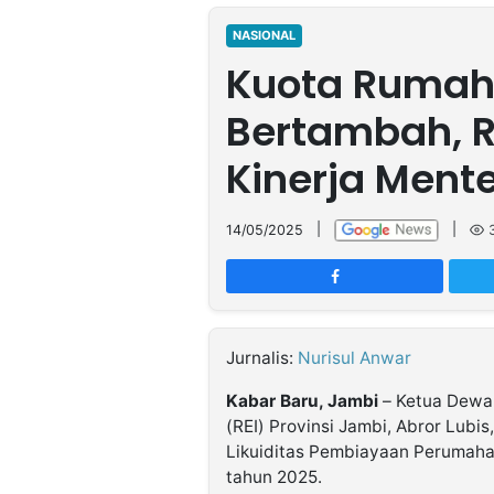
MULTIMEDIA
INDONESIA
NASIONAL
Kuota Rumah
Partner
Bertambah, R
Insight
Suara
Lens
Daily
Jalan
Idealita
Kita
Dinamikapost.com
Radar
Seedbacklink
Kinerja Mente
NTB
Time
IDN
Jogja
Rakyat
News
Notice
Baru
14/05/2025
|
|
Follow
Kabarbaru
Jurnalis:
Nurisul Anwar
Kabar Baru, Jambi
– Ketua Dewan
(REI) Provinsi Jambi, Abror Lubi
Likuiditas Pembiayaan Perumahan
tahun 2025.