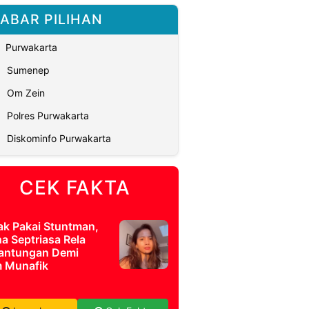
ABAR PILIHAN
Purwakarta
Sumenep
Om Zein
Polres Purwakarta
Diskominfo Purwakarta
CEK FAKTA
ak Pakai Stuntman,
a Septriasa Rela
antungan Demi
m Munafik