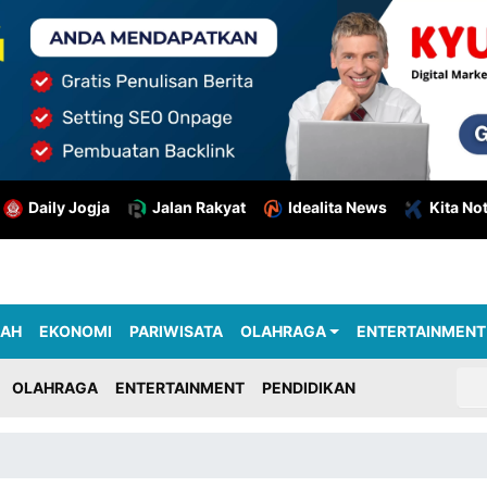
Daily Jogja
Jalan Rakyat
Idealita News
Kita No
RAH
EKONOMI
PARIWISATA
OLAHRAGA
ENTERTAINMENT
OLAHRAGA
ENTERTAINMENT
PENDIDIKAN