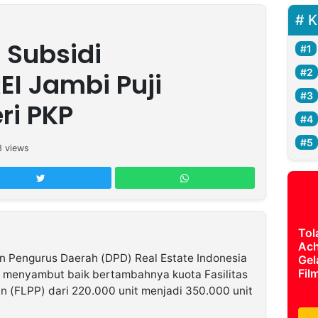
K
 Subsidi
EI Jambi Puji
ri PKP
3
views
Tol
Ach
 Pengurus Daerah (DPD) Real Estate Indonesia
Gel
Fil
s, menyambut baik bertambahnya kuota Fasilitas
 (FLPP) dari 220.000 unit menjadi 350.000 unit