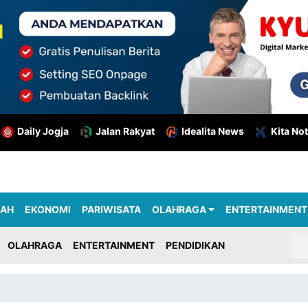
Daily Jogja
Jalan Rakyat
Idealita News
Kita Not
RAH
EKONOMI
PARIWISATA
OLAHRAGA
ENTERTAINMENT
OLAHRAGA
ENTERTAINMENT
PENDIDIKAN