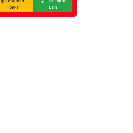
Laporkan
Cek Fakta
Hoaks
Lain