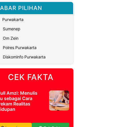
ABAR PILIHAN
Purwakarta
Sumenep
Om Zein
Polres Purwakarta
Diskominfo Purwakarta
CEK FAKTA
full Amzi: Menulis
u sebagai Cara
ekam Realitas
idupan