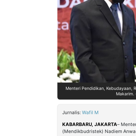
©
Kabarbaru.co
-
2026
PT.
Kabarbaru
Media
Holding
Menteri Pendidikan, Kebudayaan, R
Makarim. 
Jurnalis:
Wafil M
KABARBARU,
JAKARTA
– Menter
(Mendikbudristek) Nadiem Anwar