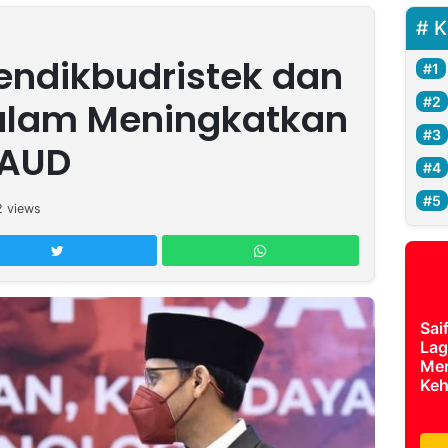
K
endikbudristek dan
lam Meningkatkan
PAUD
2
views
Sai
Lag
Mer
Keh