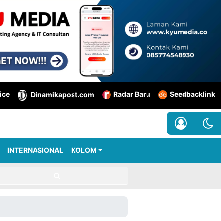
ice
Radar Baru
Seedbacklink
Dinamikapost.com
INTERNASIONAL
KOLOM