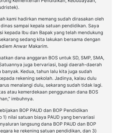
orong Kementerian Pendidikan, Kebudayaan,
dristek).
lah kami hadirkan memang sudah dirasakan oleh
a dinas sampai kepala satuan pendidikan. Saya
asi kepada Ibu dan Bapak yang telah mendukung
sekarang sedang kita lakukan bersama dengan
Nadiem Anwar Makarim.
gkatkan dana anggaran BOS untuk SD, SMP, SMA,
 Satuannya juga bervariasi, bagi daerah-daerah
banyak. Kedua, tahun lalu kita juga sudah
epada rekening sekolah. Jadinya, kalau dulu
arus menalangi dulu, sekarang sudah tidak lagi.
ilitas atau kemerdekaan penggunaan dana BOS
han,” imbuhnya.
kebijakan BOP PAUD dan BOP Pendidikan
1) nilai satuan biaya PAUD yang bervariasi
 penyaluran langsung dana BOP PAUD dan BOP
egara ke rekening satuan pendidikan, dan 3)