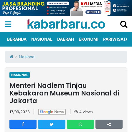
BERANDA
NASIONAL
DAERAH
EKONOMI
PARIWISATA
Informasi
KabarbaruTV
Kirim
Tentang
Nasional
Iklan
Berita
Kami
NASIONAL
Berita
Menteri Nadiem Tinjau
Nasional
International
Olahraga
Entertainment
Daerah
Pariwisata
Kuliner
Kolom
Kebakaran Museum Nasional di
Jakarta
Network
17/09/2023
|
|
4
views
PT
TREETAN