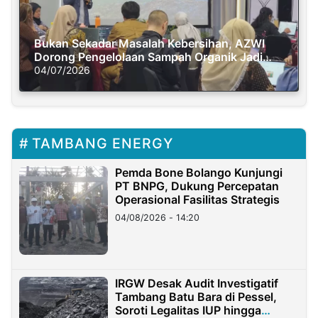
Bukan Sekadar Masalah Kebersihan, AZWI
Dorong Pengelolaan Sampah Organik Jadi
Solusi Krisis Iklim
04/07/2026
TAMBANG ENERGY
Pemda Bone Bolango Kunjungi
PT BNPG, Dukung Percepatan
Operasional Fasilitas Strategis
04/08/2026 - 14:20
IRGW Desak Audit Investigatif
Tambang Batu Bara di Pessel,
Soroti Legalitas IUP hingga