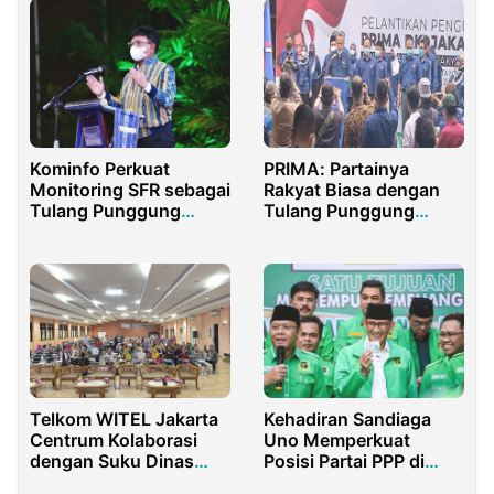
Kominfo Perkuat
PRIMA: Partainya
Monitoring SFR sebagai
Rakyat Biasa dengan
Tulang Punggung
Tulang Punggung
Transformasi Digital
Generasi Muda
Telkom WITEL Jakarta
Kehadiran Sandiaga
Centrum Kolaborasi
Uno Memperkuat
dengan Suku Dinas
Posisi Partai PPP di
Pendidikan Jakarta
Pilpres 2024