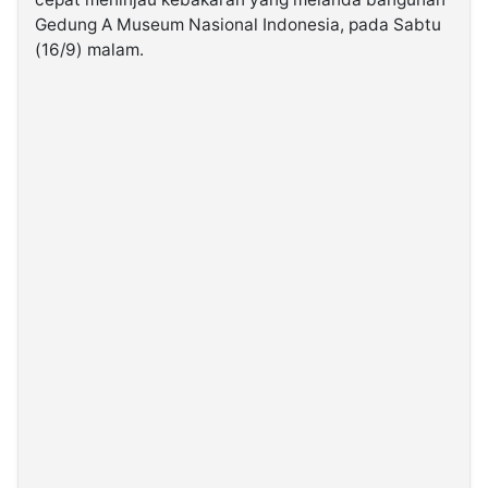
Gedung A Museum Nasional Indonesia, pada Sabtu
(16/9) malam.
©
Kabarbaru.co
-
2026
PT.
Kabarbaru
Media
Holding