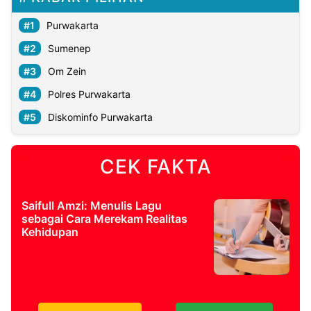
Purwakarta
Sumenep
Om Zein
Polres Purwakarta
Diskominfo Purwakarta
CEK FAKTA
Saifull Amzi: Menulis Lagu
sebagai Cara Merekam Realitas
Kehidupan