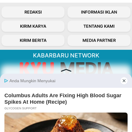
REDAKSI
INFORMASI IKLAN
KIRIM KARYA
TENTANG KAMI
KIRIM BERITA
MEDIA PARTNER
KABARBARU NETWORK
About Our Kabarbaru.co
Kabarbaru.co menyajikan berita aktual dan
inspiratif dari sudut pandang berbaik sangka
serta terverifikasi dari sumber yang tepat.
Follow Kabarbaru