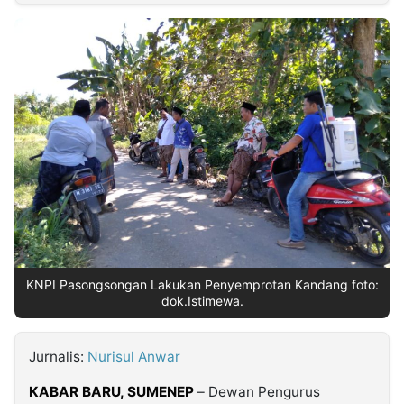
MULTIMEDIA
INDONESIA
Partner
Insight
Suara
Lens
Daily
Jalan
Idealita
Kita
Radar
Seedbacklink
NTB
Time
IDN
Jogja
Rakyat
News
Notice
Baru
Follow
Kabarbaru
KNPI Pasongsongan Lakukan Penyemprotan Kandang foto:
dok.Istimewa.
Jurnalis:
Nurisul Anwar
KABAR BARU, SUMENEP
– Dewan Pengurus