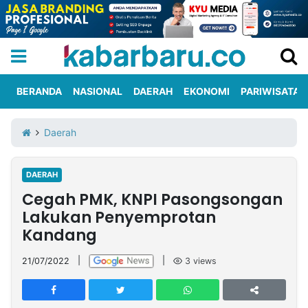
BERANDA
NASIONAL
DAERAH
EKONOMI
PARIWISATA
Informasi
KabarbaruTV
Kirim
Tentang
Daerah
Iklan
Berita
Kami
DAERAH
Berita
Cegah PMK, KNPI Pasongsongan
Nasional
International
Olahraga
Entertainment
Daerah
Pariwisata
Kuliner
Kolom
Lakukan Penyemprotan
Kandang
Network
21/07/2022
|
|
3
views
PT
TREETAN