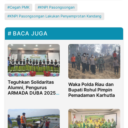
Cegah PMK
KNPI Pasongsongan
KNPI Pasongsongan Lakukan Penyemprotan Kandang
BACA JUGA
Teguhkan Solidaritas
Waka Polda Riau dan
Alumni, Pengurus
Bupati Rohul Pimpin
ARMADA DUBA 2025–
Pemadaman Karhutla
2027 Resmi Dilantik