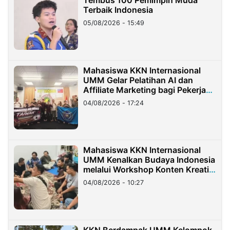
Terbaik Indonesia
05/08/2026 - 15:49
Mahasiswa KKN Internasional
UMM Gelar Pelatihan AI dan
Affiliate Marketing bagi Pekerja
Migran Indonesia di Taiwan
04/08/2026 - 17:24
Mahasiswa KKN Internasional
UMM Kenalkan Budaya Indonesia
melalui Workshop Konten Kreatif
di Taiwan
04/08/2026 - 10:27
KKN Berdampak UMM Kelompok