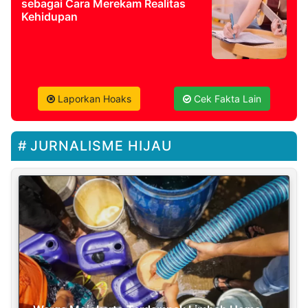
sebagai Cara Merekam Realitas
Kehidupan
Laporkan Hoaks
Cek Fakta Lain
JURNALISME HIJAU