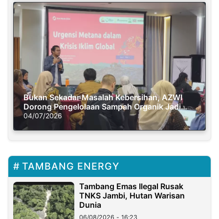
Bukan Sekadar Masalah Kebersihan, AZWI
Dorong Pengelolaan Sampah Organik Jadi
Solusi Krisis Iklim
04/07/2026
TAMBANG ENERGY
Tambang Emas Ilegal Rusak
TNKS Jambi, Hutan Warisan
Dunia
06/08/2026 - 16:23