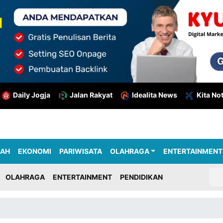
Daily Jogja
Jalan Rakyat
Idealita News
Kita No
RAH
EKONOMI
PARIWISATA
OLAHRAGA
ENTERTAINMENT
OLAHRAGA
ENTERTAINMENT
PENDIDIKAN