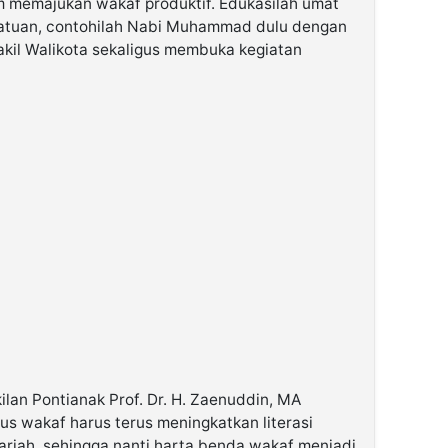
am memajukan wakaf produktif. Edukasilah umat
atuan, contohilah Nabi Muhammad dulu dengan
kil Walikota sekaligus membuka kegiatan
lan Pontianak Prof. Dr. H. Zaenuddin, MA
us wakaf harus terus meningkatkan literasi
riah, sehingga nanti harta benda wakaf menjadi