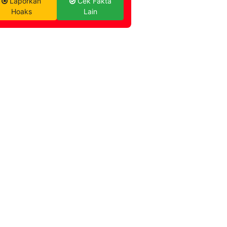
Laporkan
Cek Fakta
Hoaks
Lain