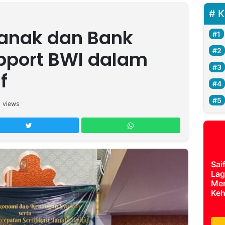
K
ianak dan Bank
pport BWI dalam
f
5
views
Sai
Lag
Mer
Keh