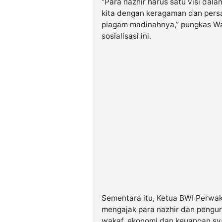
“Para nazhir harus satu visi dal
kita dengan keragaman dan pers
piagam madinahnya,” pungkas Wa
sosialisasi ini.
Sementara itu, Ketua BWI Perwaki
mengajak para nazhir dan pengur
wakaf, ekonomi dan keuangan sya