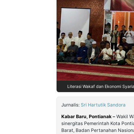
©
Kabarbaru.co
-
2026
PT.
Kabarbaru
Media
Holding
Literasi Wakaf dan Ekonomi Syari
Jurnalis:
Sri Hartutik Sandora
Kabar Baru
,
Pontianak
–
Wakil W
sinergitas Pemerintah Kota Pont
Barat, Badan Pertanahan Nasion