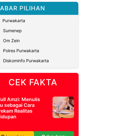
ABAR PILIHAN
Purwakarta
Sumenep
Om Zein
Polres Purwakarta
Diskominfo Purwakarta
CEK FAKTA
full Amzi: Menulis
u sebagai Cara
ekam Realitas
idupan