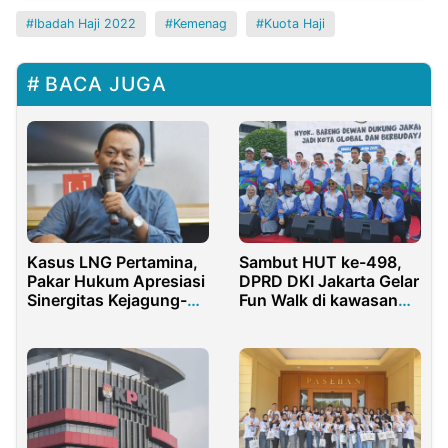
Ibadah Haji 2022
Kemenag
Kuota Haji
BACA JUGA
Kasus LNG Pertamina,
Sambut HUT ke-498,
Pakar Hukum Apresiasi
DPRD DKI Jakarta Gelar
Sinergitas Kejagung-
Fun Walk di kawasan
KPK
CFD Sarinah-Thamrin