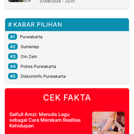
07/08/2026 - 22:01
KABAR PILIHAN
Purwakarta
Sumenep
Om Zein
Polres Purwakarta
Diskominfo Purwakarta
CEK FAKTA
Saifull Amzi: Menulis Lagu
sebagai Cara Merekam Realitas
Kehidupan