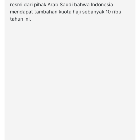
resmi dari pihak Arab Saudi bahwa Indonesia
mendapat tambahan kuota haji sebanyak 10 ribu
©
tahun ini.
Kabarbaru.co
-
2026
PT.
Kabarbaru
Media
Holding