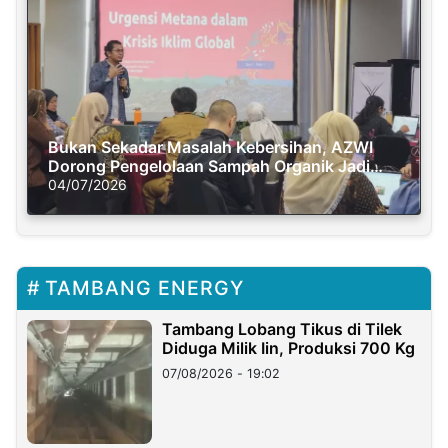
Bukan Sekadar Masalah Kebersihan, AZWI
Dorong Pengelolaan Sampah Organik Jadi
Solusi Krisis Iklim
04/07/2026
TAMBANG ENERGY
Tambang Lobang Tikus di Tilek
Diduga Milik Iin, Produksi 700 Kg
07/08/2026 - 19:02