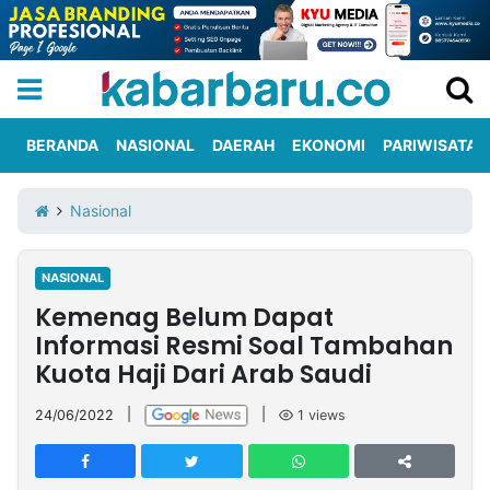
BERANDA
NASIONAL
DAERAH
EKONOMI
PARIWISATA
Informasi
KabarbaruTV
Kirim
Tentang
Nasional
Iklan
Berita
Kami
NASIONAL
Berita
Kemenag Belum Dapat
Nasional
International
Olahraga
Entertainment
Daerah
Pariwisata
Kuliner
Kolom
Informasi Resmi Soal Tambahan
Kuota Haji Dari Arab Saudi
Network
24/06/2022
|
|
1
views
PT
TREETAN