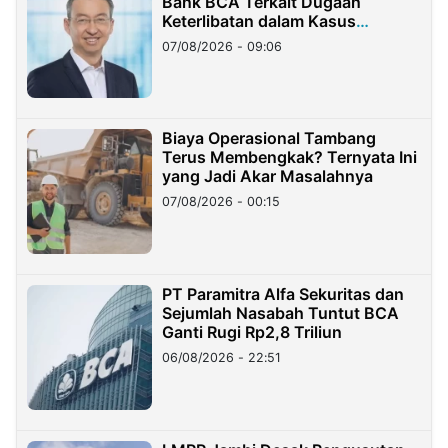
Bank BCA Terkait Dugaan
Keterlibatan dalam Kasus
Hilangnya Dana Nasabah Rp2,58
07/08/2026 - 09:06
Miliar
Biaya Operasional Tambang
Terus Membengkak? Ternyata Ini
yang Jadi Akar Masalahnya
07/08/2026 - 00:15
PT Paramitra Alfa Sekuritas dan
Sejumlah Nasabah Tuntut BCA
Ganti Rugi Rp2,8 Triliun
06/08/2026 - 22:51