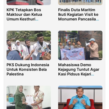
KPK Tetapkan Bos
Finalis Duta Maritim
Maktour dan Ketua
Ikuti Kegiatan Visit ke
Umum Kesthuri
Monumen Pancasila
Sebagai Tersangka
Sakti dan Museum
Korupsi Haji
Bahari
PKS Dukung Indonesia
Mahasiswa Demo
Untuk Konsisten Bela
Kejagung Tuntut Agar
Palestina
Kasi Pidsus Kejari
Pontianak Diadili