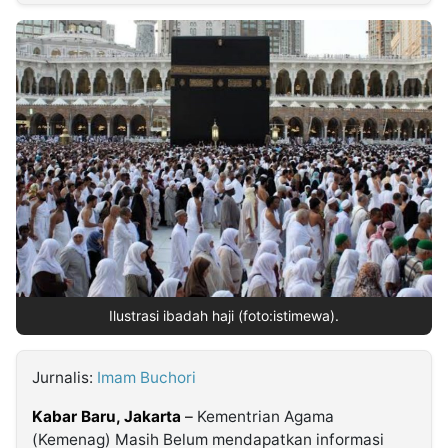
MULTIMEDIA
INDONESIA
Partner
Insight
Suara
Lens
Daily
Jalan
Idealita
Kita
Dinamikapost.com
Radar
Seedbacklink
NTB
Time
IDN
Jogja
Rakyat
News
Notice
Baru
Follow
Kabarbaru
Ilustrasi ibadah haji (foto:istimewa).
Jurnalis:
Imam Buchori
Kabar Baru, Jakarta
–
Kementrian Agama
(Kemenag) Masih Belum mendapatkan informasi