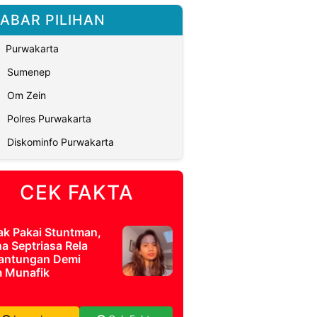
ABAR PILIHAN
Purwakarta
Sumenep
Om Zein
Polres Purwakarta
Diskominfo Purwakarta
CEK FAKTA
ak Pakai Stuntman,
a Septriasa Rela
antungan Demi
m Munafik