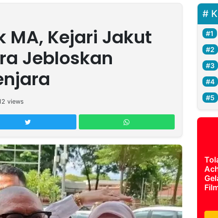
K
k MA, Kejari Jakut
ra Jebloskan
enjara
12
views
Tol
Ach
Gel
Fil