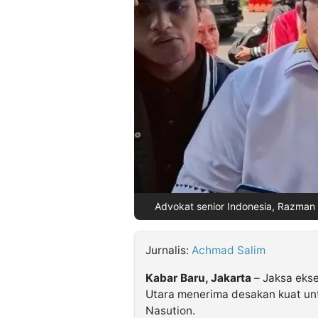
©
Kabarbaru.co
-
2026
PT.
Kabarbaru
Media
Holding
Advokat senior Indonesia, Razman A
Jurnalis:
Achmad Salim
Kabar Baru, Jakarta
– Jaksa ekse
Utara menerima desakan kuat un
Nasution.