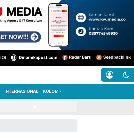
tice
Radar Baru
Seedbacklink
Dinamikapost.com
INTERNASIONAL
KOLOM