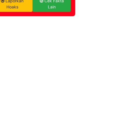
Laporkan
Cek Fakta
Hoaks
Lain