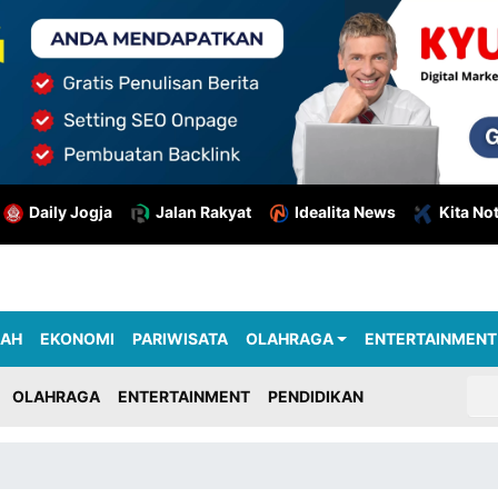
Daily Jogja
Jalan Rakyat
Idealita News
Kita No
RAH
EKONOMI
PARIWISATA
OLAHRAGA
ENTERTAINMENT
OLAHRAGA
ENTERTAINMENT
PENDIDIKAN