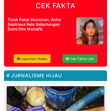
CEK FAKTA
Tolak Pakai Stuntman, Acha
Septriasa Rela Gelantungan
Demi Film Munafik
Laporkan Hoaks
Cek Fakta Lain
JURNALISME HIJAU