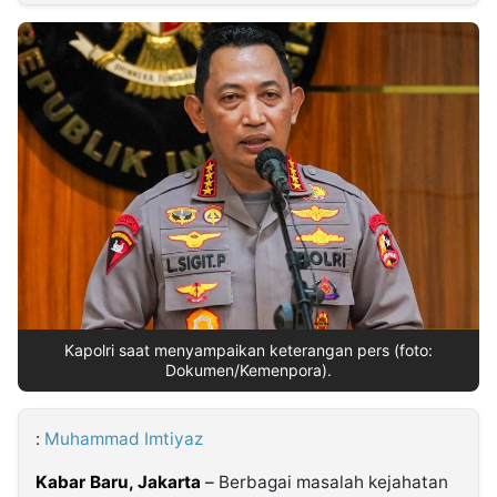
MULTIMEDIA
INDONESIA
Partner
Insight
Suara
Lens
Daily
Jalan
Idealita
Kita
Dinamikapost.com
Radar
Seedbacklink
NTB
Time
IDN
Jogja
Rakyat
News
Notice
Baru
Follow
Kabarbaru
Kapolri saat menyampaikan keterangan pers (foto:
Dokumen/Kemenpora).
:
Muhammad Imtiyaz
Kabar Baru, Jakarta
–
Berbagai masalah kejahatan