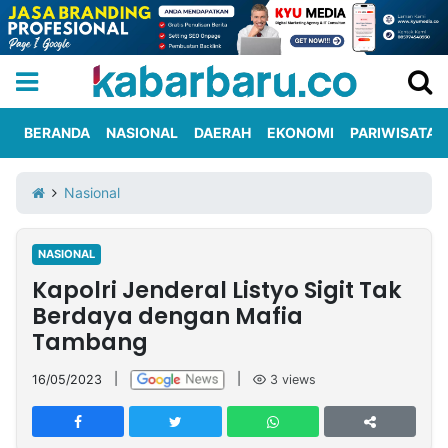
BERANDA
NASIONAL
DAERAH
EKONOMI
PARIWISATA
Informasi
KabarbaruTV
Kirim
Tentang
Nasional
Iklan
Berita
Kami
NASIONAL
Berita
Kapolri Jenderal Listyo Sigit Tak
Nasional
International
Olahraga
Entertainment
Daerah
Pariwisata
Kuliner
Kolom
Berdaya dengan Mafia
Tambang
Network
16/05/2023
|
|
3
views
PT
TREETAN