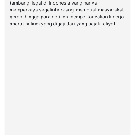
tambang ilegal di Indonesia yang hanya
memperkaya segelintir orang, membuat masyarakat
©
gerah, hingga para netizen mempertanyakan kinerja
Kabarbaru.co
-
aparat hukum yang digaji dari yang pajak rakyat.
2026
PT.
Kabarbaru
Media
Holding