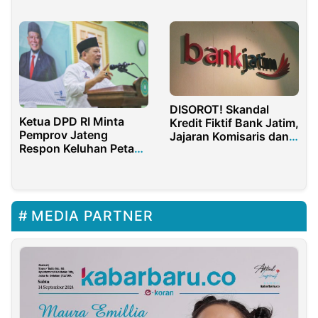
Jaga Koeksistensi
Media
DISOROT! Skandal
Ketua DPD RI Minta
Kredit Fiktif Bank Jatim,
Pemprov Jateng
Jajaran Komisaris dan
Respon Keluhan Petani
Direksi Didesak
Soal Pembangunan
Dicopot dan Diperksa
Pabrik Semen
MEDIA PARTNER