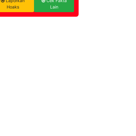
Laporkan
Cek Fakta
Hoaks
Lain