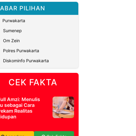
ABAR PILIHAN
Purwakarta
Sumenep
Om Zein
Polres Purwakarta
Diskominfo Purwakarta
CEK FAKTA
full Amzi: Menulis
u sebagai Cara
ekam Realitas
idupan