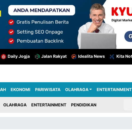
Daily Jogja
Jalan Rakyat
Idealita News
Kita No
RAH
EKONOMI
PARIWISATA
OLAHRAGA
ENTERTAINMENT
OLAHRAGA
ENTERTAINMENT
PENDIDIKAN