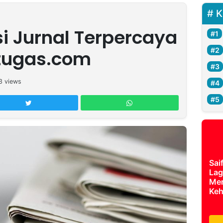
K
si Jurnal Terpercaya
ntugas.com
3
views
Sai
Lag
Mer
Keh