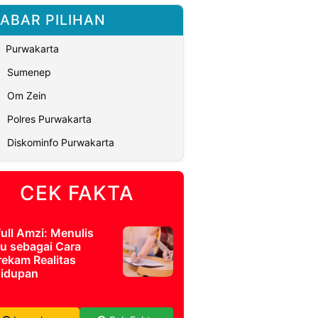
ABAR PILIHAN
Purwakarta
Sumenep
Om Zein
Polres Purwakarta
Diskominfo Purwakarta
CEK FAKTA
full Amzi: Menulis
u sebagai Cara
ekam Realitas
idupan