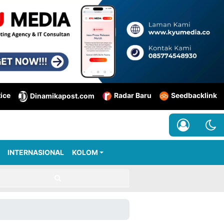
tice
Radar Baru
Seedbacklink
Dinamikapost.com
INTERNASIONAL
KOLOM