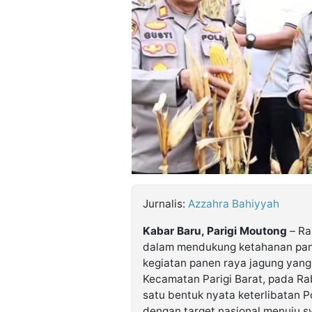
©
Kabarbaru.co
-
2026
PT.
Kabarbaru
Media
Holding
Jurnalis:
Azzahra Bahiyyah
Kabar Baru, Parigi Moutong
–
Ra
dalam mendukung ketahanan pang
kegiatan panen raya jagung yang 
Kecamatan Parigi Barat, pada Rab
satu bentuk nyata keterlibatan P
dengan target nasional menuju 