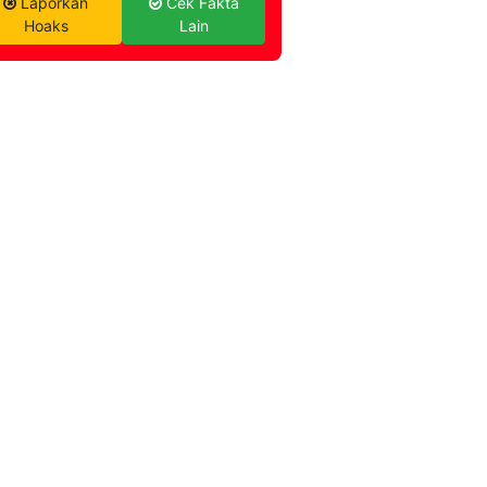
Laporkan
Cek Fakta
Hoaks
Lain