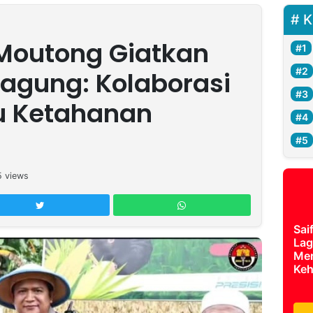
K
 Moutong Giatkan
agung: Kolaborasi
u Ketahanan
5
views
Sai
Lag
Mer
Keh