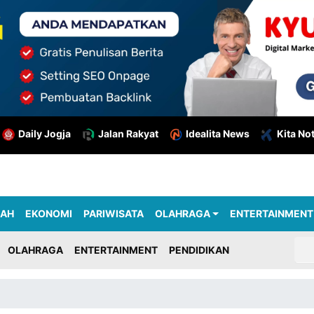
Daily Jogja
Jalan Rakyat
Idealita News
Kita No
RAH
EKONOMI
PARIWISATA
OLAHRAGA
ENTERTAINMENT
OLAHRAGA
ENTERTAINMENT
PENDIDIKAN