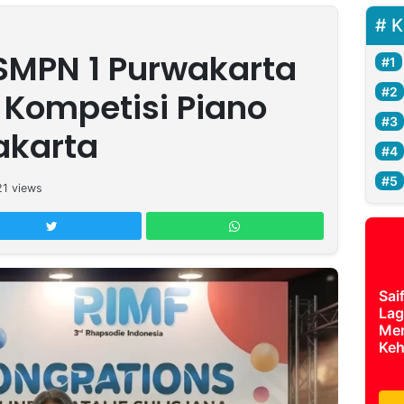
K
 SMPN 1 Purwakarta
 Kompetisi Piano
akarta
21
views
Sai
Lag
Mer
Keh