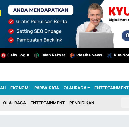
Daily Jogja
Jalan Rakyat
Idealita News
Kita No
RAH
EKONOMI
PARIWISATA
OLAHRAGA
ENTERTAINMENT
OLAHRAGA
ENTERTAINMENT
PENDIDIKAN