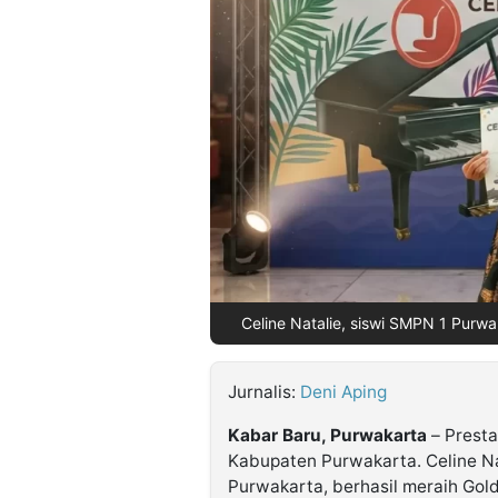
©
Kabarbaru.co
-
2026
PT.
Kabarbaru
Media
Holding
Celine Natalie, siswi SMPN 1 Purwa
Jurnalis:
Deni Aping
Kabar Baru, Purwakarta
– Presta
Kabupaten Purwakarta. Celine Nat
Purwakarta, berhasil meraih Gold