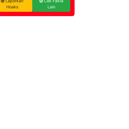
Laporkan
Cek Fakta
Hoaks
Lain