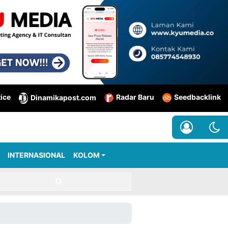
tice
Radar Baru
Seedbacklink
Dinamikapost.com
INTERNASIONAL
KOLOM