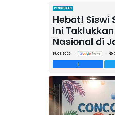
MULTIMEDIA
INDONESIA
PENDIDIKAN
Hebat! Siswi
Partner
Ini Taklukkan
Insight
Suara
Lens
Daily
Jalan
Idealita
Kita
Dinamikapost.com
Radar
Seedbacklink
Nasional di J
NTB
Time
IDN
Jogja
Rakyat
News
Notice
Baru
15/03/2026
|
|
Follow
Kabarbaru