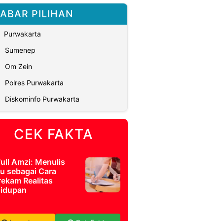
ABAR PILIHAN
Purwakarta
Sumenep
Om Zein
Polres Purwakarta
Diskominfo Purwakarta
CEK FAKTA
full Amzi: Menulis
u sebagai Cara
ekam Realitas
idupan