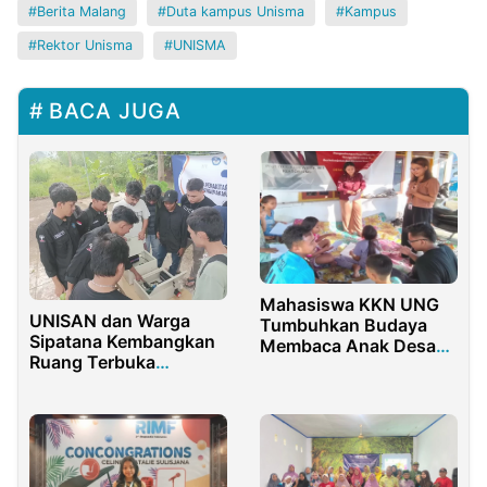
Berita Malang
Duta kampus Unisma
Kampus
Rektor Unisma
UNISMA
BACA JUGA
Mahasiswa KKN UNG
UNISAN dan Warga
Tumbuhkan Budaya
Sipatana Kembangkan
Membaca Anak Desa
Ruang Terbuka
Botutonuo
Berbasis Tenaga Surya
untuk Deteksi Banjir