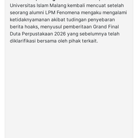
Universitas Islam Malang kembali mencuat setelah
seorang alumni LPM Fenomena mengaku mengalami
©
ketidaknyamanan akibat tudingan penyebaran
Kabarbaru.co
-
berita hoaks, menyusul pemberitaan Grand Final
2026
Duta Perpustakaan 2026 yang sebelumnya telah
diklarifikasi bersama oleh pihak terkait.
PT.
Kabarbaru
Media
Holding