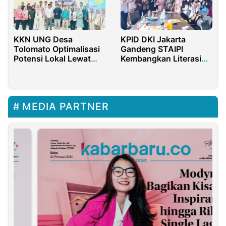
KKN UNG Desa
KPID DKI Jakarta
Tolomato Optimalisasi
Gandeng STAIPI
Potensi Lokal Lewat
Kembangkan Literasi
Pelatihan Sambal
dan Inkubasi Pegiat
Papaya dan Digital
Penyiaran
Marketing
MEDIA PARTNER