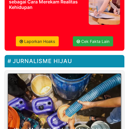
sebagai Cara Merekam Realitas
Kehidupan
Laporkan Hoaks
Cek Fakta Lain
JURNALISME HIJAU