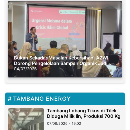
Bukan Sekadar Masalah Kebersihan, AZWI
Dorong Pengelolaan Sampah Organik Jadi
Solusi Krisis Iklim
04/07/2026
TAMBANG ENERGY
Tambang Lobang Tikus di Tilek
Diduga Milik Iin, Produksi 700 Kg
07/08/2026 - 19:02