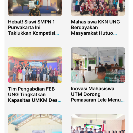
Hebat! Siswi SMPN 1
Mahasiswa KKN UNG
Purwakarta Ini
Berdayakan
Taklukkan Kompetisi
Masyarakat Hutuo
Piano Nasional di
Lewat Diversifikasi
Jakarta
Pangan Lokal
Inovasi Mahasiswa
Tim Pengabdian FEB
UTM Dorong
UNG Tingkatkan
Pemasaran Lele Menuju
Kapasitas UMKM Desa
Swasembada Pangan
Haya-Haya Melalui
Nasional
Workshop