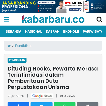
BERANDA
NASIONAL
DAERAH
EKONOMI
PARIWISATA
Informasi
KabarbaruTV
Kirim
Tentang
Pendidikan
Iklan
Berita
Kami
PENDIDIKAN
Berita
Dituding Hoaks, Pewarta Merasa
Nasional
International
Olahraga
Entertainment
Daerah
Pariwisata
Kuliner
Kolom
Terintimidasi dalam
Pemberitaan Duta
Perpustakaan Unisma
Network
22/01/2026
|
|
0
views
PT
TREETAN